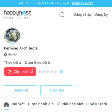
Kết nối đơn vị thiết kế - thi công uy tín.
ĐĂNG KÝ NGAY!
Đăng nhập
Đăng ký
M
Ạ
N
G
X
Ã
H
Ộ
I
Farming Architects
Hà Nội
Theo dõi
3
Đang theo dõi
0
Chim xây tổ
(
0
)
Đánh giá
Theo dõi
Bài viết
Được đánh giá
Ưu đãi đặc biệt
0
Sổ lưu trữ