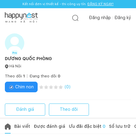
Kết nối đơn vị thiết kế - thi công uy tín.
ĐĂNG KÝ NGAY!
Đăng nhập
Đăng ký
M
Ạ
N
G
X
Ã
H
Ộ
I
DƯƠNG QUỐC PHÒNG
Hà Nội
Theo dõi
1
Đang theo dõi
0
Chim non
(
0
)
Đánh giá
Theo dõi
Bài viết
Được đánh giá
Ưu đãi đặc biệt
0
Sổ lưu trữ