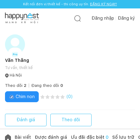
Kết nối đơn vị thiết kế - thi công uy tín.
ĐĂNG KÝ NGAY!
Đăng nhập
Đăng ký
M
Ạ
N
G
X
Ã
H
Ộ
I
Văn Thăng
Tư vấn, thiết kế
Hà Nội
Theo dõi
2
Đang theo dõi
0
Chim non
(
0
)
Đánh giá
Theo dõi
Bài viết
Được đánh giá
Ưu đãi đặc biệt
0
Sổ lưu trữ