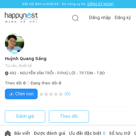
Kết nối đơn vị thiết kế - thi công uy tín.
ĐĂNG KÝ NGAY!
Đăng nhập
Đăng ký
M
Ạ
N
G
X
Ã
H
Ộ
I
Huỳnh Quang Sáng
Tư vấn, thiết kế
492 - NGUYỄN VĂN TRỖI - P.PHÚ LỢI - TP.TDM - T.BD
Theo dõi
0
Đang theo dõi
0
Chim non
(
0
)
Đánh giá
Theo dõi
Bài viết
Được đánh giá
Ưu đãi đặc biệt
0
Sổ lưu trữ