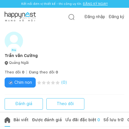
Kết nối đơn vị thiết kế - thi công uy tín.
ĐĂNG KÝ NGAY!
Đăng nhập
Đăng ký
M
Ạ
N
G
X
Ã
H
Ộ
I
Trần văn Cường
Quảng Ngãi
Theo dõi
0
Đang theo dõi
0
Chim non
(
0
)
Đánh giá
Theo dõi
Bài viết
Được đánh giá
Ưu đãi đặc biệt
0
Sổ lưu trữ