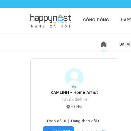
CỘNG ĐỒNG
HAP
M
Ạ
N
G
X
Ã
H
Ộ
I
Bài vi
KAMLINH - Home Artist
Tư vấn, thiết kế
Hà Nội
Theo dõi
0
Đang theo dõi
0