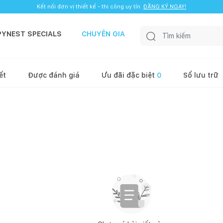
Kết nối đơn vị thiết kế - thi công uy tín.
ĐĂNG KÝ NGAY!
PYNEST SPECIALS
CHUYÊN GIA
ết
Được đánh giá
Ưu đãi đặc biệt
0
Sổ lưu trữ