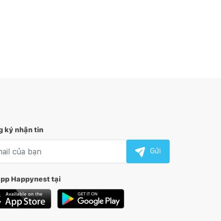
 ký nhận tin
l nhận tin
Gửi
app Happynest tại