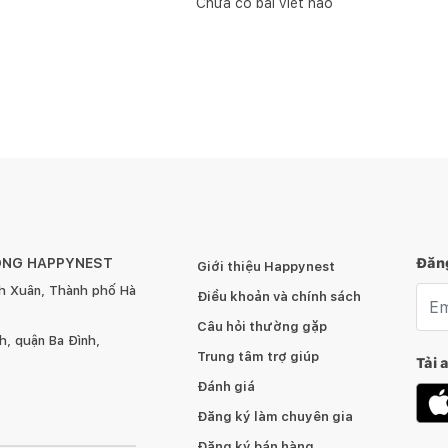
Chưa có bài viết nào
ÔNG HAPPYNEST
Đăng
Giới thiệu Happynest
h Xuân, Thành phố Hà
Emai
Điều khoản và chính sách
Câu hỏi thường gặp
, quận Ba Đình,
Trung tâm trợ giúp
Tải 
Đánh giá
Đăng ký làm chuyên gia
Đăng ký bán hàng