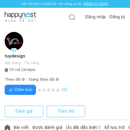
Kết nối đơn vị thiết kế - thi công uy tín.
ĐĂNG KÝ NGAY!
Đăng nhập
Đăng ký
M
Ạ
N
G
X
Ã
H
Ộ
I
tuydesign
Xây dựng - Thi công
TP. Hồ Chí Minh
Theo dõi
0
Đang theo dõi
0
Chim non
(
0
)
Đánh giá
Theo dõi
Bài viết
Được đánh giá
Ưu đãi đặc biệt
0
Sổ lưu trữ