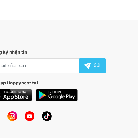
 ký nhận tin
l nhận tin
Gửi
app Happynest tại