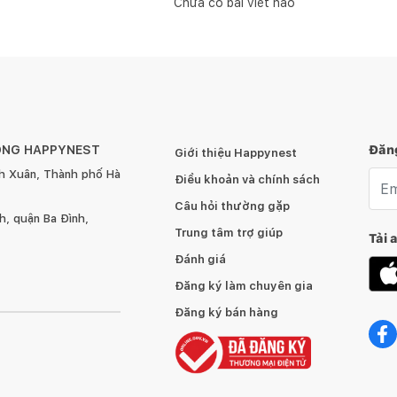
Chưa có bài viết nào
ÔNG HAPPYNEST
Đăng
Giới thiệu Happynest
h Xuân, Thành phố Hà
Emai
Điều khoản và chính sách
Câu hỏi thường gặp
, quận Ba Đình,
Trung tâm trợ giúp
Tải 
Đánh giá
Đăng ký làm chuyên gia
Đăng ký bán hàng