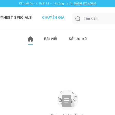
Kết nối đơn vị thiết kế - thi công uy tín.
ĐĂNG KÝ NGAY!
PYNEST SPECIALS
CHUYÊN GIA
Bài viết
Sổ lưu trữ