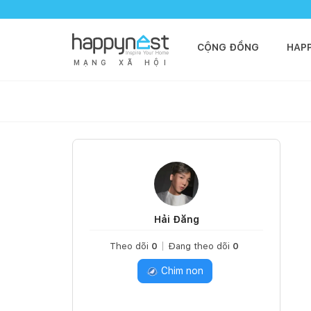
CỘNG ĐỒNG
HAP
M
Ạ
N
G
X
Ã
H
Ộ
I
Hải Đăng
Theo dõi
0
Đang theo dõi
0
Chim non