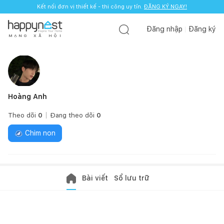
Kết nối đơn vị thiết kế - thi công uy tín.
ĐĂNG KÝ NGAY!
Đăng nhập
Đăng ký
M
Ạ
N
G
X
Ã
H
Ộ
I
Hoàng Anh
Theo dõi
0
Đang theo dõi
0
Chim non
Bài viết
Sổ lưu trữ