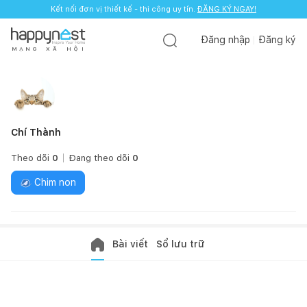
Kết nối đơn vị thiết kế - thi công uy tín.
ĐĂNG KÝ NGAY!
Đăng nhập
Đăng ký
M
Ạ
N
G
X
Ã
H
Ộ
I
Chí Thành
Theo dõi
0
Đang theo dõi
0
Chim non
Bài viết
Sổ lưu trữ