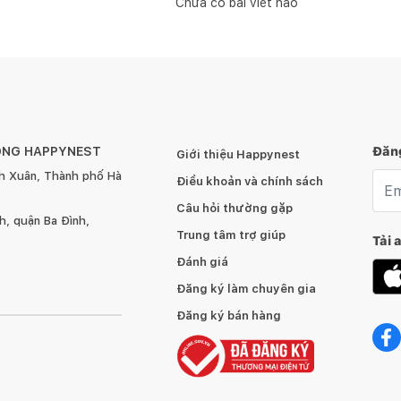
Chưa có bài viết nào
ÔNG HAPPYNEST
Đăng
Giới thiệu Happynest
h Xuân, Thành phố Hà
Emai
Điều khoản và chính sách
Câu hỏi thường gặp
, quận Ba Đình,
Trung tâm trợ giúp
Tải 
Đánh giá
Đăng ký làm chuyên gia
Đăng ký bán hàng