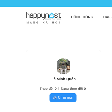
CỘNG ĐỒNG
HAP
M
Ạ
N
G
X
Ã
H
Ộ
I
Lê Minh Quân
Theo dõi
0
Đang theo dõi
0
Chim non