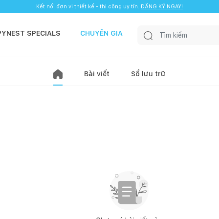
Kết nối đơn vị thiết kế - thi công uy tín.
ĐĂNG KÝ NGAY!
PYNEST SPECIALS
CHUYÊN GIA
Bài viết
Sổ lưu trữ