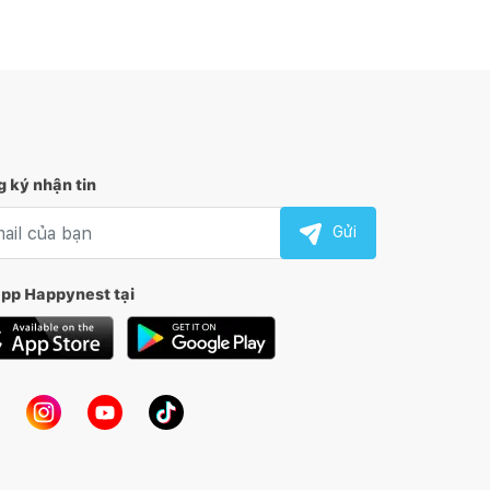
 ký nhận tin
l nhận tin
Gửi
app Happynest tại