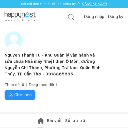
Kết nối đơn vị thiết kế - thi công uy tín.
ĐĂNG KÝ NGAY!
Đăng nhập
Đăng ký
M
Ạ
N
G
X
Ã
H
Ộ
I
Nguyen Thanh Tu - Khu Quản lý vận hành và
sửa chữa Nhà máy Nhiệt điện Ô Môn, đường
Nguyễn Chí Thanh, Phường Trà Nóc, Quận Bình
Thủy, TP Cần Thơ - 0918865885
Theo dõi
0
Đang theo dõi
1
Chim non
Bài viết
Sổ lưu trữ