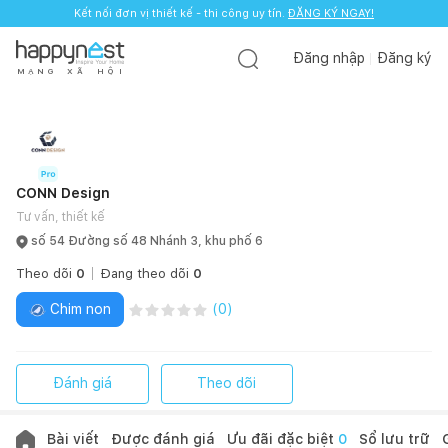
Kết nối đơn vị thiết kế - thi công uy tín.
ĐĂNG KÝ NGAY!
Đăng nhập
Đăng ký
M
Ạ
N
G
X
Ã
H
Ộ
I
CONN Design
Tư vấn, thiết kế
số 54 Đường số 48 Nhánh 3, khu phố 6
Theo dõi
0
Đang theo dõi
0
Chim non
(
0
)
Đánh giá
Theo dõi
Bài viết
Được đánh giá
Ưu đãi đặc biệt
0
Sổ lưu trữ