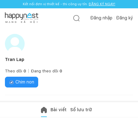
Kết nối đơn vị thiết kế - thi công uy tín.
ĐĂNG KÝ NGAY!
Đăng nhập
Đăng ký
M
Ạ
N
G
X
Ã
H
Ộ
I
Tran Lap
Theo dõi
0
Đang theo dõi
0
Chim non
Bài viết
Sổ lưu trữ