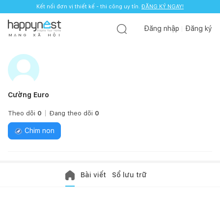
Kết nối đơn vị thiết kế - thi công uy tín.
ĐĂNG KÝ NGAY!
Đăng nhập
Đăng ký
M
Ạ
N
G
X
Ã
H
Ộ
I
Cường Euro
Theo dõi
0
Đang theo dõi
0
Chim non
Bài viết
Sổ lưu trữ