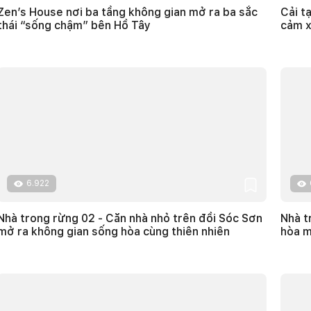
Zen’s House nơi ba tầng không gian mở ra ba sắc
Cải t
thái “sống chậm” bên Hồ Tây
cảm x
6.922
Nhà trong rừng 02 - Căn nhà nhỏ trên đồi Sóc Sơn
Nhà t
mở ra không gian sống hòa cùng thiên nhiên
hòa m