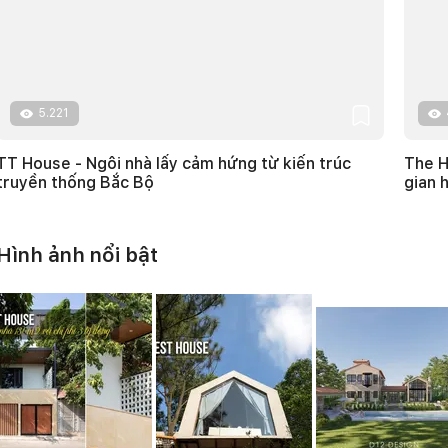
5.221
TT House - Ngôi nhà lấy cảm hứng từ kiến trúc
The H
truyền thống Bắc Bộ
gian 
Hình ảnh nổi bật