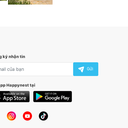
 ký nhận tin
l nhận tin
Gửi
app Happynest tại