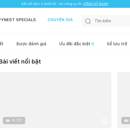
Kết nối đơn vị thiết kế - thi công uy tín.
ĐĂNG KÝ NGAY!
PYNEST SPECIALS
CHUYÊN GIA
ết
Được đánh giá
Ưu đãi đặc biệt
0
Sổ lưu trữ
Bài viết nổi bật
16.701