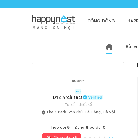
CỘNG ĐỒNG
HAP
M
Ạ
N
G
X
Ã
H
Ộ
I
Bài vi
D12 Architect
Tư vấn, thiết kế
The K Park, Văn Phú, Hà Đông, Hà Nội
Theo dõi
5
Đang theo dõi
0