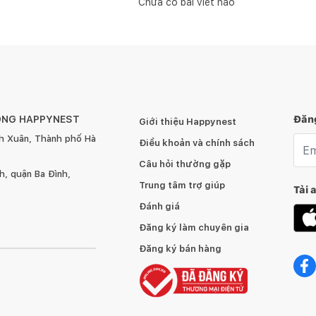
Chưa có bài viết nào
ÔNG HAPPYNEST
Đăng
Giới thiệu Happynest
h Xuân, Thành phố Hà
Emai
Điều khoản và chính sách
Câu hỏi thường gặp
, quận Ba Đình,
Trung tâm trợ giúp
Tải 
Đánh giá
Đăng ký làm chuyên gia
Đăng ký bán hàng