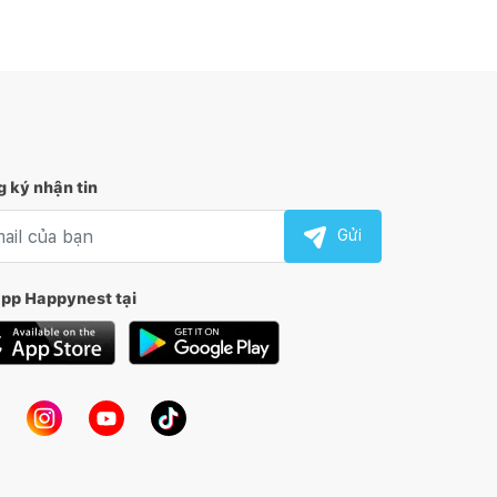
 ký nhận tin
l nhận tin
Gửi
app Happynest tại