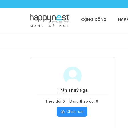
CỘNG ĐỒNG
HAP
M
Ạ
N
G
X
Ã
H
Ộ
I
Trần Thuý Nga
Theo dõi
0
Đang theo dõi
0
Chim non