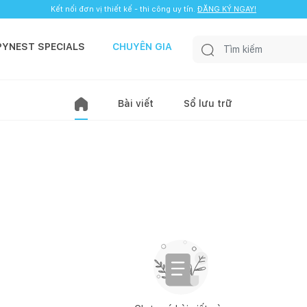
Kết nối đơn vị thiết kế - thi công uy tín.
ĐĂNG KÝ NGAY!
PYNEST SPECIALS
CHUYÊN GIA
Bài viết
Sổ lưu trữ