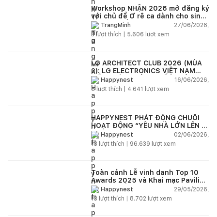
Workshop NHẬN 2026 mở đăng ký
với chủ đề Ơ rê ca dành cho sinh
viên và kiến trúc sư trẻ Việt Nam
27/06/2026,
TrangMinh
3
lượt thích |
5.606
lượt xem
LG ARCHITECT CLUB 2026 (MÙA
2): LG ELECTRONICS VIỆT NAM
ĐỒNG HÀNH CÙNG KIẾN TRÚC SƯ
16/06/2026,
Happynest
KIẾN TẠO KHÔNG GIAN SỐNG HIỆN
5
lượt thích |
4.641
lượt xem
ĐẠI
HAPPYNEST PHÁT ĐỘNG CHUỖI
HOẠT ĐỘNG “YÊU NHÀ LỚN LÊN -
HAPPYNEST GROWING HOME”
02/06/2026,
Happynest
13
lượt thích |
96.639
lượt xem
Toàn cảnh Lễ vinh danh Top 10
Awards 2025 và Khai mạc Pavilion
“Dong buồm”
29/05/2026,
Happynest
13
lượt thích |
8.702
lượt xem