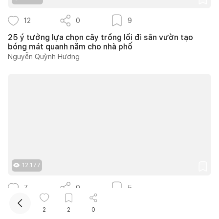
12
0
9
25 ý tưởng lựa chọn cây trồng lối đi sân vườn tạo
bóng mát quanh năm cho nhà phố
Nguyễn Quỳnh Hương
Kết nối thiết kế, thi công
Mua sắm hoàn thiện nhà
12.177
7
0
5
Căn hộ 150m2 tại The Estella thiết kế phong cách
2
2
0
Farmhouse thanh lịch và ấm áp