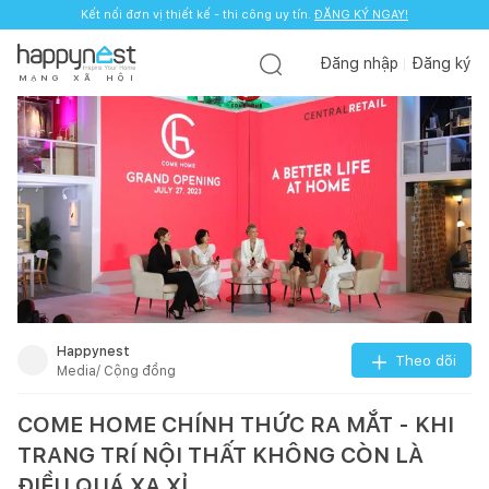
Kết nối đơn vị thiết kế - thi công uy tín.
ĐĂNG KÝ NGAY!
Đăng nhập
Đăng ký
M
Ạ
N
G
X
Ã
H
Ộ
I
Happynest
Theo dõi
Media/ Cộng đồng
COME HOME CHÍNH THỨC RA MẮT - KHI
TRANG TRÍ NỘI THẤT KHÔNG CÒN LÀ
ĐIỀU QUÁ XA XỈ