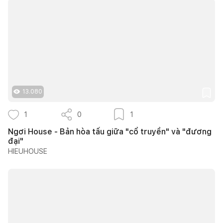
13.080
1
0
1
Ngơi House - Bản hòa tấu giữa "cổ truyền" và "đương
đại"
HIEUHOUSE