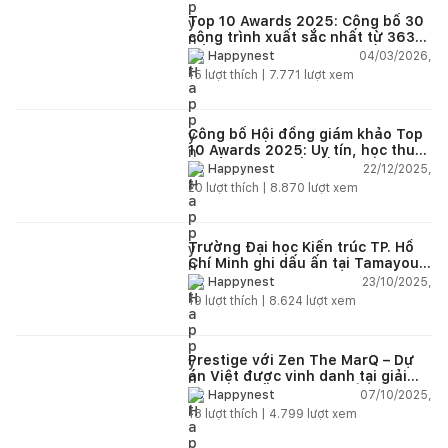
Top 10 Awards 2025: Công bố 30
công trình xuất sắc nhất từ 363
đồ án dự thi trên toàn quốc
04/03/2026,
Happynest
15
lượt thích |
7.771
lượt xem
Công bố Hội đồng giám khảo Top
10 Awards 2025: Uy tín, học thuật
và tầm nhìn thiết kế mới
22/12/2025,
Happynest
20
lượt thích |
8.870
lượt xem
Trường Đại học Kiến trúc TP. Hồ
Chí Minh ghi dấu ấn tại Tamayouz
Awards for Excellence 2024
23/10/2025,
Happynest
19
lượt thích |
8.624
lượt xem
Prestige với Zen The MarQ – Dự
án Việt được vinh danh tại giải
thưởng kiến trúc châu Á 2025
07/10/2025,
Happynest
18
lượt thích |
4.799
lượt xem