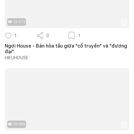
13.072
1
0
1
Ngơi House - Bản hòa tấu giữa "cổ truyền" và "đương
đại"
HIEUHOUSE
10.363