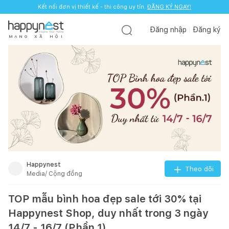
Kết nối đơn vị thiết kế - thi công uy tín.
ĐĂNG KÝ NGAY!
Đăng nhập
Đăng ký
M
Ạ
N
G
X
Ã
H
Ộ
I
Happynest
Theo dõi
Media/ Cộng đồng
TOP mẫu bình hoa đẹp sale tới 30% tại
Happynest Shop, duy nhất trong 3 ngày
14/7 - 16/7 (Phần 1)