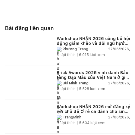
Bài đăng liên quan
Workshop NHẬN 2026 công bố hội
đồng giám khảo và đội ngũ hướng
dẫn giàu kinh nghiệm quốc tế
27/06/2026,
Phương Trang
3
lượt thích |
6.015
lượt xem
Brick Awards 2026 vinh danh Bảo
tàng Đạo Mẫu của Việt Nam ở giải
cao nhất
27/06/2026,
Bùi Minh Trang
2
lượt thích |
5.528
lượt xem
Workshop NHẬN 2026 mở đăng ký
với chủ đề Ơ rê ca dành cho sinh
viên và kiến trúc sư trẻ Việt Nam
27/06/2026,
TrangMinh
3
lượt thích |
5.604
lượt xem