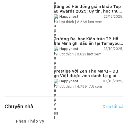
Công bố Hội đồng giám khảo Top
10 Awards 2025: Uy tín, học thuật
và tầm nhìn thiết kế mới
22/12/2025,
Happynest
20
lượt thích |
8.868
lượt xem
Trường Đại học Kiến trúc TP. Hồ
Chí Minh ghi dấu ấn tại Tamayouz
Awards for Excellence 2024
23/10/2025,
Happynest
19
lượt thích |
8.623
lượt xem
Prestige với Zen The MarQ – Dự
án Việt được vinh danh tại giải
thưởng kiến trúc châu Á 2025
07/10/2025,
Happynest
18
lượt thích |
4.799
lượt xem
Chuyện nhà
Xem tất cả
Phan Thảo Vy