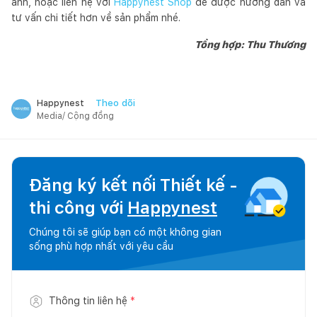
ảnh, hoặc liên hệ với
Happynest Shop
để được hướng dẫn và
tư vấn chi tiết hơn về sản phẩm nhé.
Tổng hợp: Thu Thương
Theo dõi
Happynest
Media/ Cộng đồng
Đăng ký kết nối Thiết kế -
thi công với
Happynest
Chúng tôi sẽ giúp bạn có một không gian
sống phù hợp nhất với yêu cầu
Thông tin liên hệ
*