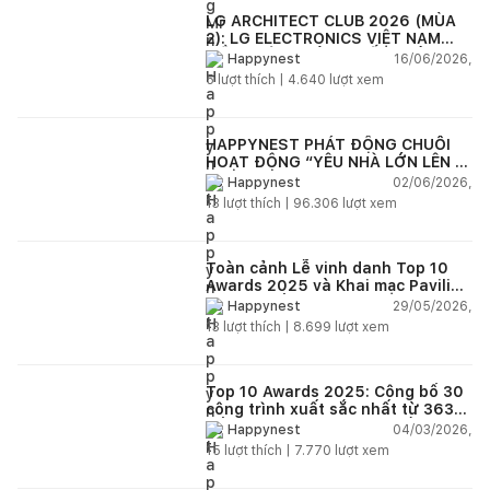
LG ARCHITECT CLUB 2026 (MÙA
2): LG ELECTRONICS VIỆT NAM
ĐỒNG HÀNH CÙNG KIẾN TRÚC SƯ
16/06/2026,
Happynest
KIẾN TẠO KHÔNG GIAN SỐNG HIỆN
5
lượt thích |
4.640
lượt xem
ĐẠI
HAPPYNEST PHÁT ĐỘNG CHUỖI
HOẠT ĐỘNG “YÊU NHÀ LỚN LÊN -
HAPPYNEST GROWING HOME”
02/06/2026,
Happynest
13
lượt thích |
96.306
lượt xem
Toàn cảnh Lễ vinh danh Top 10
Awards 2025 và Khai mạc Pavilion
“Dong buồm”
29/05/2026,
Happynest
13
lượt thích |
8.699
lượt xem
Top 10 Awards 2025: Công bố 30
công trình xuất sắc nhất từ 363
đồ án dự thi trên toàn quốc
04/03/2026,
Happynest
15
lượt thích |
7.770
lượt xem