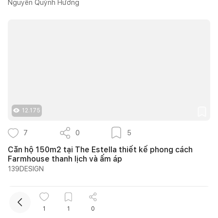
Nguyễn Quỳnh Hương
Kết nối thiết kế, thi công
12.175
Mua sắm hoàn thiện nhà
7
0
5
Căn hộ 150m2 tại The Estella thiết kế phong cách
Farmhouse thanh lịch và ấm áp
139DESIGN
1
1
0