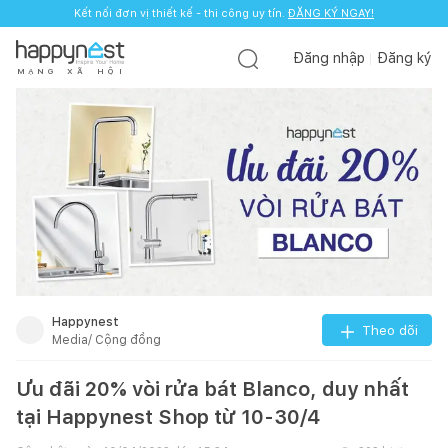
Kết nối đơn vị thiết kế - thi công uy tín.
ĐĂNG KÝ NGAY!
Đăng nhập
Đăng ký
M
Ạ
N
G
X
Ã
H
Ộ
I
Happynest
Theo dõi
Media/ Cộng đồng
Ưu đãi 20% vòi rửa bát Blanco, duy nhất
tại Happynest Shop từ 10-30/4