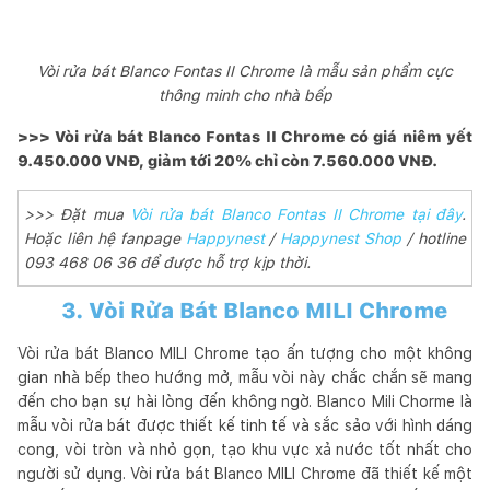
Vòi rửa bát Blanco Fontas II Chrome là mẫu sản phẩm cực
thông minh cho nhà bếp
>>> Vòi rửa bát Blanco Fontas II Chrome có giá niêm yết
9.450.000 VNĐ, giảm tới 20% chỉ còn 7.560.000 VNĐ.
>>> Đặt mua
Vòi rửa bát Blanco Fontas II Chrome tại đây
.
Hoặc liên hệ fanpage
Happynest
/
Happynest Shop
/ hotline
093 468 06 36 để được hỗ trợ kịp thời.
3. Vòi Rửa Bát Blanco MILI Chrome
Vòi rửa bát Blanco MILI Chrome tạo ấn tượng cho một không
gian nhà bếp theo hướng mở, mẫu vòi này chắc chắn sẽ mang
đến cho bạn sự hài lòng đến không ngờ. Blanco Mili Chorme là
mẫu vòi rửa bát được thiết kế tinh tế và sắc sảo với hình dáng
cong, vòi tròn và nhỏ gọn, tạo khu vực xả nước tốt nhất cho
người sử dụng. Vòi rửa bát Blanco MILI Chrome đã thiết kế một