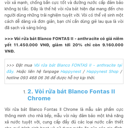
vòi xả mạnh, chống bắn cực tốt và đường nước cấp đảm bảo
không bị tắc. Đây là thế hệ vòi rửa bát hiện đại mang đến cho
người dùng những trải nghiệm tuyệt vời. Vòi có thể vệ sinh một
cách dễ dàng và đơn giản, bạn chỉ cần dùng giẻ lau qua là vòi
đã sạch và sáng bóng.
>>> Vòi rửa bát Blanco FONTAS II - anthracite có giá niêm
yết 11.450.000 VNĐ, giảm tới 20% chỉ còn 9.160.000
VNĐ.
>>> Đặt mua
Vòi rửa bát Blanco FONTAS II - anthracite tại
đây.
Hoặc liên hệ fanpage
Happynest
/
Happynest Shop
/
hotline 093 468 06 36 để được hỗ trợ kịp thời.
2. Vòi rửa bát Blanco Fontas II
Chrome
Vòi rửa bát Blanco Fontas II Chrome là mẫu sản phẩm cực
thông minh cho nhà bếp, mẫu vòi này đảm bảo một khả năng
xả nước tuyệt vời, cung cấp đầy đủ các loại nước cần thiết