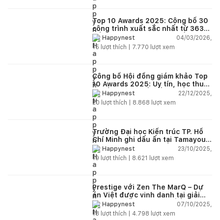
Top 10 Awards 2025: Công bố 30
công trình xuất sắc nhất từ 363
đồ án dự thi trên toàn quốc
04/03/2026,
Happynest
15
lượt thích |
7.770
lượt xem
Công bố Hội đồng giám khảo Top
10 Awards 2025: Uy tín, học thuật
và tầm nhìn thiết kế mới
22/12/2025,
Happynest
20
lượt thích |
8.868
lượt xem
Trường Đại học Kiến trúc TP. Hồ
Chí Minh ghi dấu ấn tại Tamayouz
Awards for Excellence 2024
23/10/2025,
Happynest
19
lượt thích |
8.621
lượt xem
Prestige với Zen The MarQ – Dự
án Việt được vinh danh tại giải
thưởng kiến trúc châu Á 2025
07/10/2025,
Happynest
18
lượt thích |
4.798
lượt xem