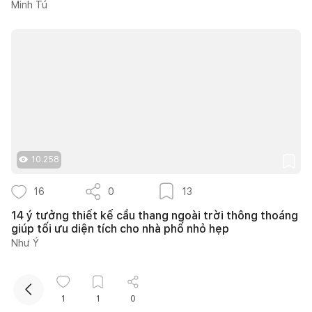
Minh Tú
Kết nối thiết kế, thi công
10.258
Mua sắm hoàn thiện nhà
16
0
13
14 ý tưởng thiết kế cầu thang ngoài trời thông thoáng
giúp tối ưu diện tích cho nhà phố nhỏ hẹp
Như Ý
1
1
0