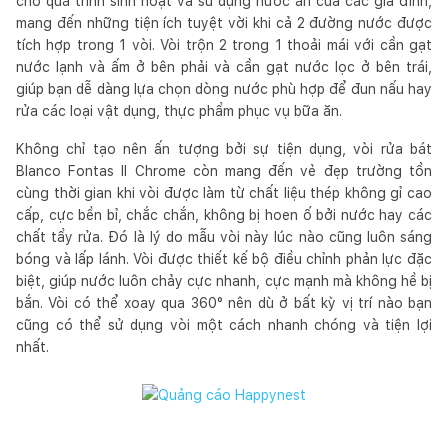
cho quá trình sinh hoạt và sử dụng nước ăn của các gia đình,
mang đến những tiện ích tuyệt vời khi cả 2 đường nước được
tích hợp trong 1 vòi. Vòi trộn 2 trong 1 thoải mái với cần gạt
nước lạnh và ấm ở bên phải và cần gạt nước lọc ở bên trái,
giúp bạn dễ dàng lựa chọn dòng nước phù hợp để đun nấu hay
rửa các loại vật dụng, thực phẩm phục vụ bữa ăn.
Không chỉ tạo nên ấn tượng bởi sự tiện dụng, vòi rửa bát
Blanco Fontas II Chrome còn mang đến vẻ đẹp trường tồn
cùng thời gian khi vòi được làm từ chất liệu thép không gỉ cao
cấp, cực bền bỉ, chắc chắn, không bị hoen ố bởi nước hay các
chất tẩy rửa. Đó là lý do mẫu vòi này lúc nào cũng luôn sáng
bóng và lấp lánh. Vòi được thiết kế bộ điều chỉnh phản lực đặc
biệt, giúp nước luôn chảy cực nhanh, cực mạnh mà không hề bị
bắn. Vòi có thể xoay qua 360° nên dù ở bất kỳ vị trí nào bạn
cũng có thể sử dụng vòi một cách nhanh chóng và tiện lợi
nhất.