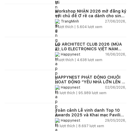
Workshop NHẬN 2026 mở đăng ký
với chủ đề Ơ rê ca dành cho sinh
viên và kiến trúc sư trẻ Việt Nam
27/06/2026,
TrangMinh
3
lượt thích |
5.604
lượt xem
LG ARCHITECT CLUB 2026 (MÙA
2): LG ELECTRONICS VIỆT NAM
ĐỒNG HÀNH CÙNG KIẾN TRÚC SƯ
16/06/2026,
Happynest
KIẾN TẠO KHÔNG GIAN SỐNG HIỆN
5
lượt thích |
4.638
lượt xem
ĐẠI
HAPPYNEST PHÁT ĐỘNG CHUỖI
HOẠT ĐỘNG “YÊU NHÀ LỚN LÊN -
HAPPYNEST GROWING HOME”
02/06/2026,
Happynest
13
lượt thích |
95.989
lượt xem
Toàn cảnh Lễ vinh danh Top 10
Awards 2025 và Khai mạc Pavilion
“Dong buồm”
29/05/2026,
Happynest
13
lượt thích |
8.697
lượt xem