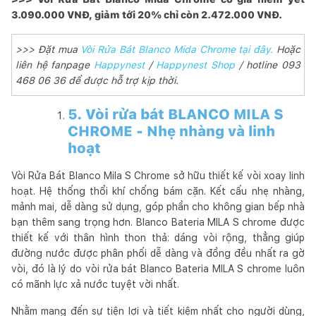
3.090.000 VNĐ, giảm tới 20% chỉ còn 2.472.000 VNĐ.
>>> Đặt mua
Vòi Rửa Bát Blanco Mida Chrome tại đây.
Hoặc
liên hệ fanpage
Happynest
/
Happynest Shop
/ hotline 093
468 06 36 để được hỗ trợ kịp thời.
5. Vòi rửa bát BLANCO MILA S
CHROME - Nhẹ nhàng và linh
hoạt
Vòi Rửa Bát Blanco Mila S Chrome sở hữu thiết kế vòi xoay linh
hoạt. Hệ thống thổi khí chống bám cặn. Kết cấu nhẹ nhàng,
mảnh mai, dễ dàng sử dụng, góp phần cho không gian bếp nhà
bạn thêm sang trọng hơn. Blanco Bateria MILA S chrome được
thiết kế với thân hình thon thả: dáng vòi rộng, thẳng giúp
đường nước được phân phối dễ dàng và đồng đều nhất ra gờ
vòi, đó là lý do vòi rửa bát Blanco Bateria MILA S chrome luôn
có mãnh lực xả nước tuyệt vời nhất.
Nhằm mang đến sự tiện lợi và tiết kiệm nhất cho người dùng,