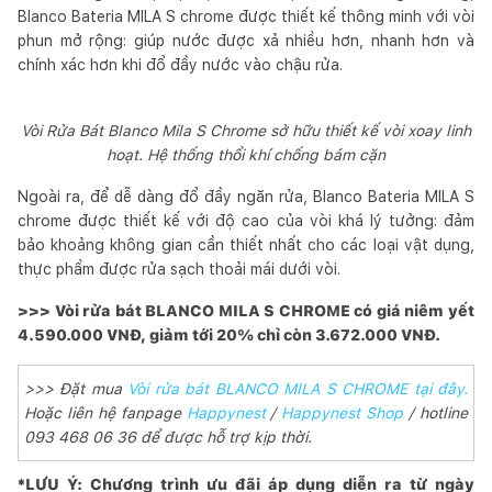
Blanco Bateria MILA S chrome được thiết kế thông minh với vòi
phun mở rộng: giúp nước được xả nhiều hơn, nhanh hơn và
chính xác hơn khi đổ đầy nước vào chậu rửa.
Vòi Rửa Bát Blanco Mila S Chrome sở hữu thiết kế vòi xoay linh
hoạt. Hệ thống thổi khí chống bám cặn
Ngoài ra, để dễ dàng đổ đầy ngăn rửa, Blanco Bateria MILA S
chrome được thiết kế với độ cao của vòi khá lý tưởng: đảm
bảo khoảng không gian cần thiết nhất cho các loại vật dụng,
thực phẩm được rửa sạch thoải mái dưới vòi.
>>> Vòi rửa bát BLANCO MILA S CHROME có giá niêm yết
4.590.000 VNĐ, giảm tới 20% chỉ còn 3.672.000 VNĐ.
>>> Đặt mua
Vòi rửa bát BLANCO MILA S CHROME tại đây.
Hoặc liên hệ fanpage
Happynest
/
Happynest Shop
/ hotline
093 468 06 36 để được hỗ trợ kịp thời.
*LƯU Ý: Chương trình ưu đãi áp dụng diễn ra từ ngày