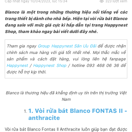
Cập nhật ngày
10/04/2023, lúc 15:34
323
lượt xem
Blanco là một trong những thương hiệu nổi tiếng về các
trang thiết bị dành cho nhà bếp. Hiện tại vòi rửa bát Blanco
đang sale với mức giá cực kì hấp dẫn tại trang Happynest
Shop, tham khảo ngay bài viết dưới đây nhé.
Tham gia ngay
Group Happynest Săn Ưu Đãi
để được nhận
chính sách mua hàng với giá tốt nhất nhé. Mọi thắc mắc về
sản phẩm và cách đặt hàng, vui lòng liên hệ fanpage
Happynest
/
Happynest Shop
/ hotline 093 468 06 36 để
được hỗ trợ kịp thời.
Blanco là thương hiệu đã khẳng định uy tín trên thị trường Việt
Nam
1. Vòi rửa bát Blanco FONTAS II -
anthracite
Vòi rửa bát Blanco Fontas II Anthracite luôn giúp bạn đạt được