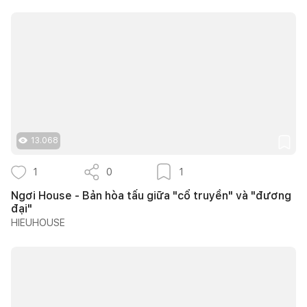
13.068
1
0
1
Ngơi House - Bản hòa tấu giữa "cổ truyền" và "đương
đại"
HIEUHOUSE