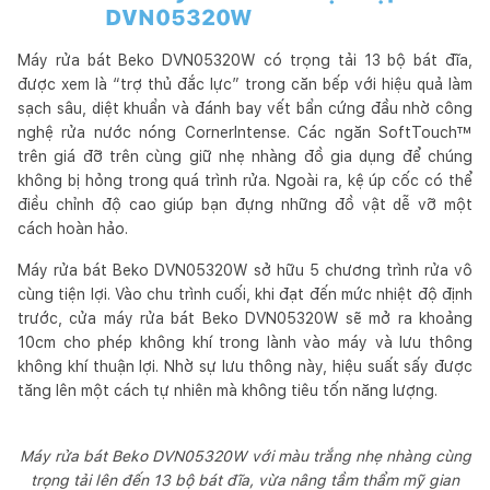
DVN05320W
Máy rửa bát Beko DVN05320W có trọng tải 13 bộ bát đĩa,
được xem là “trợ thủ đắc lực” trong căn bếp với hiệu quả làm
sạch sâu, diệt khuẩn và đánh bay vết bẩn cứng đầu nhờ công
nghệ rửa nước nóng CornerIntense. Các ngăn SoftTouch™
trên giá đỡ trên cùng giữ nhẹ nhàng đồ gia dụng để chúng
không bị hỏng trong quá trình rửa. Ngoài ra, kệ úp cốc có thể
điều chỉnh độ cao giúp bạn đựng những đồ vật dễ vỡ một
cách hoàn hảo.
Máy rửa bát Beko DVN05320W sở hữu 5 chương trình rửa vô
cùng tiện lợi. Vào chu trình cuối, khi đạt đến mức nhiệt độ định
trước, cửa máy rửa bát Beko DVN05320W sẽ mở ra khoảng
10cm cho phép không khí trong lành vào máy và lưu thông
không khí thuận lợi. Nhờ sự lưu thông này, hiệu suất sấy được
tăng lên một cách tự nhiên mà không tiêu tốn năng lượng.
Máy rửa bát Beko DVN05320W với màu trắng nhẹ nhàng cùng
trọng tải lên đến 13 bộ bát đĩa, vừa nâng tầm thẩm mỹ gian