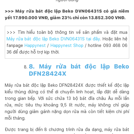
>>> Máy rửa bát độc lập Beko DVN06431S có giá niêm
yết 17.990.000 VNĐ, giảm 23% chỉ còn 13.852.300 VNĐ.
>>> Tìm hiểu toàn bộ thông tin về sản phẩm và đặt mua
Máy rửa bát độc lập Beko DVN06431S tại đây
. Hoặc liên hệ
fanpage
Happynest
/
Happynest Shop
/ hotline 093 468 06
36 để được hỗ trợ kịp thời.
8. Máy rửa bát độc lập Beko
DFN28424X
Máy rửa bát độc lập Beko DFN28424X được thiết kế độc lập
kiểu thùng đứng có thể di chuyển linh hoạt, lắp đặt dễ dàng
trong gian bếp. Với sức chứa 13 bộ bát đĩa châu Âu mỗi lần
rửa, mức tiêu thụ khoảng 9,5 lít nước, máy không chỉ giúp
người dùng giảm gánh nặng dọn rửa mà còn tiết kiệm chi phí
mỗi tháng.
Được trang bị đến 8 chương trình rửa đa dạng, máy rửa bát