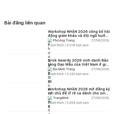
Bài đăng liên quan
Workshop NHẬN 2026 công bố hội
đồng giám khảo và đội ngũ hướng
dẫn giàu kinh nghiệm quốc tế
27/06/2026,
Phương Trang
3
lượt thích |
6.018
lượt xem
Brick Awards 2026 vinh danh Bảo
tàng Đạo Mẫu của Việt Nam ở giải
cao nhất
27/06/2026,
Bùi Minh Trang
2
lượt thích |
5.533
lượt xem
Workshop NHẬN 2026 mở đăng ký
với chủ đề Ơ rê ca dành cho sinh
viên và kiến trúc sư trẻ Việt Nam
27/06/2026,
TrangMinh
3
lượt thích |
5.609
lượt xem