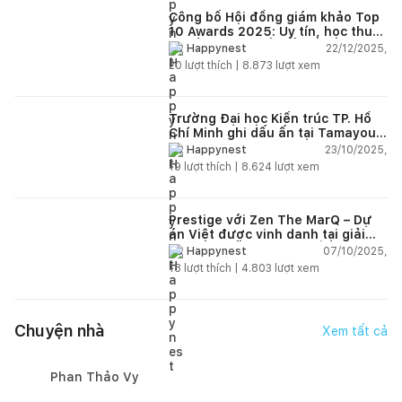
Công bố Hội đồng giám khảo Top
10 Awards 2025: Uy tín, học thuật
và tầm nhìn thiết kế mới
22/12/2025,
Happynest
20
lượt thích |
8.873
lượt xem
Trường Đại học Kiến trúc TP. Hồ
Chí Minh ghi dấu ấn tại Tamayouz
Awards for Excellence 2024
23/10/2025,
Happynest
19
lượt thích |
8.624
lượt xem
Prestige với Zen The MarQ – Dự
án Việt được vinh danh tại giải
thưởng kiến trúc châu Á 2025
07/10/2025,
Happynest
18
lượt thích |
4.803
lượt xem
Chuyện nhà
Xem tất cả
Phan Thảo Vy