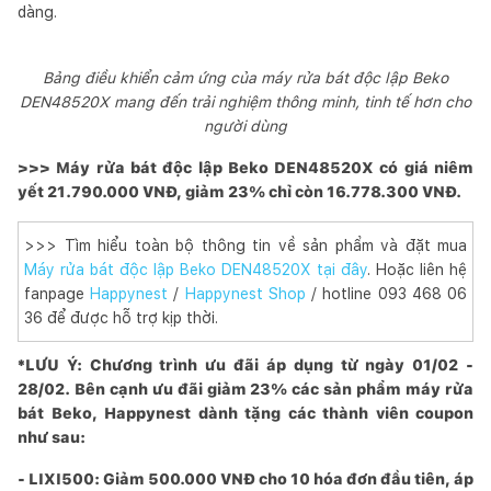
dàng.
Bảng điều khiển cảm ứng của máy rửa bát độc lập Beko
DEN48520X mang đến trải nghiệm thông minh, tinh tế hơn cho
người dùng
>>> Máy rửa bát độc lập Beko DEN48520X có giá niêm
yết 21.790.000 VNĐ, giảm 23% chỉ còn 16.778.300 VNĐ.
>>> Tìm hiểu toàn bộ thông tin về sản phẩm và đặt mua
Máy rửa bát độc lập Beko DEN48520X tại đây
. Hoặc liên hệ
fanpage
Happynest
/
Happynest Shop
/ hotline 093 468 06
36 để được hỗ trợ kịp thời.
*LƯU Ý: Chương trình ưu đãi áp dụng từ ngày 01/02 -
28/02. Bên cạnh ưu đãi giảm 23% các sản phẩm máy rửa
bát Beko, Happynest dành tặng các thành viên coupon
như sau:
- LIXI500: Giảm 500.000 VNĐ cho 10 hóa đơn đầu tiên, áp