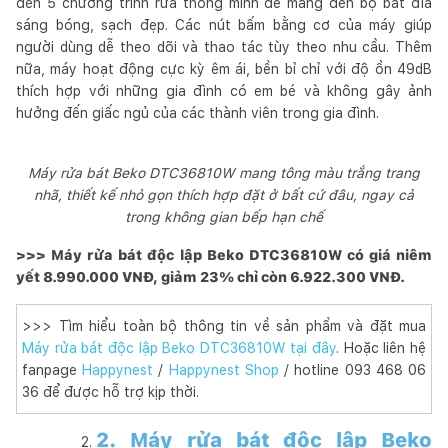
đến 5 chương trình rửa thông minh để mang đến bộ bát đĩa
sáng bóng, sạch đẹp. Các nút bấm bằng cơ của máy giúp
người dùng dễ theo dõi và thao tác tùy theo nhu cầu. Thêm
nữa, máy hoạt động cực kỳ êm ái, bền bỉ chỉ với độ ồn 49dB
thích hợp với những gia đình có em bé và không gây ảnh
hưởng đến giấc ngủ của các thành viên trong gia đình.
Máy rửa bát Beko DTC36810W mang tông màu trắng trang
nhã, thiết kế nhỏ gọn thích hợp đặt ở bất cứ đâu, ngay cả
trong không gian bếp hạn chế
>>> Máy rửa bát độc lập Beko DTC36810W có giá niêm
yết 8.990.000 VNĐ, giảm 23% chỉ còn 6.922.300 VNĐ.
>>> Tìm hiểu toàn bộ thông tin về sản phẩm và đặt mua
Máy rửa bát độc lập Beko DTC36810W tại đây
. Hoặc liên hệ
fanpage
Happynest
/
Happynest Shop
/ hotline 093 468 06
36 để được hỗ trợ kịp thời.
2. Máy rửa bát độc lập Beko