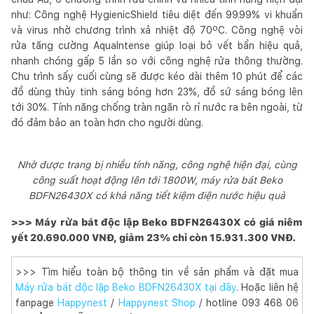
như: Công nghệ HygienicShield tiêu diệt đến 99.99% vi khuẩn
và virus nhờ chương trình xả nhiệt độ 70ºC. Công nghệ vòi
rửa tăng cường Aqualntense giúp loại bỏ vết bẩn hiệu quả,
nhanh chóng gấp 5 lần so với công nghệ rửa thông thường.
Chu trình sấy cuối cùng sẽ được kéo dài thêm 10 phút để các
đồ dùng thủy tinh sáng bóng hơn 23%, đồ sứ sáng bóng lên
tới 30%. Tính năng chống tràn ngăn rò rỉ nước ra bên ngoài, từ
đó đảm bảo an toàn hơn cho người dùng.
Nhờ được trang bị nhiều tính năng, công nghệ hiện đại, cùng
công suất hoạt động lên tới 1800W, máy rửa bát Beko
BDFN26430X có khả năng tiết kiệm điện nước hiệu quả
>>> Máy rửa bát độc lập Beko BDFN26430X có giá niêm
yết 20.690.000 VNĐ, giảm 23% chỉ còn 15.931.300 VNĐ.
>>> Tìm hiểu toàn bộ thông tin về sản phẩm và đặt mua
Máy rửa bát độc lập Beko BDFN26430X tại đây
. Hoặc liên hệ
fanpage
Happynest
/
Happynest Shop
/ hotline 093 468 06