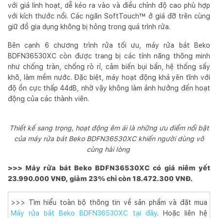
với giá linh hoạt, dễ kéo ra vào và điều chỉnh độ cao phù hợp
với kích thước nồi. Các ngăn SoftTouch™ ở giá đỡ trên cùng
giữ đồ gia dụng không bị hỏng trong quá trình rửa.
Bên cạnh 6 chương trình rửa tối ưu, máy rửa bát Beko
BDFN36530XC còn được trang bị các tính năng thông minh
như chống tràn, chống rò rỉ, cảm biến bụi bẩn, hệ thống sấy
khô, làm mềm nước. Đặc biệt, máy hoạt động khá yên tĩnh với
độ ồn cực thấp 44dB, nhờ vậy không làm ảnh hưởng đến hoạt
động của các thành viên.
Thiết kế sang trọng, hoạt động êm ái là những ưu điểm nổi bật
của máy rửa bát Beko BDFN36530XC khiến người dùng vô
cùng hài lòng
>>> Máy rửa bát Beko BDFN36530XC có giá niêm yết
23.990.000 VNĐ, giảm 23% chỉ còn 18.472.300 VNĐ.
>>> Tìm hiểu toàn bộ thông tin về sản phẩm và đặt mua
Máy rửa bát Beko BDFN36530XC tại đây
. Hoặc liên hệ