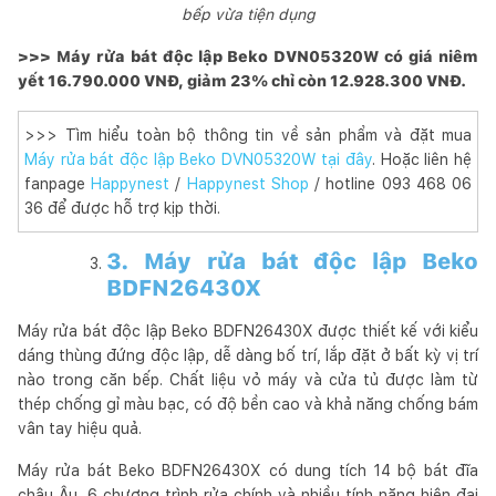
bếp vừa tiện dụng
>>> Máy rửa bát độc lập Beko DVN05320W có giá niêm
yết 16.790.000 VNĐ, giảm 23% chỉ còn 12.928.300 VNĐ.
>>> Tìm hiểu toàn bộ thông tin về sản phẩm và đặt mua
Máy rửa bát độc lập Beko DVN05320W tại đây
. Hoặc liên hệ
fanpage
Happynest
/
Happynest Shop
/ hotline 093 468 06
36 để được hỗ trợ kịp thời.
3. Máy rửa bát độc lập Beko
BDFN26430X
Máy rửa bát độc lập Beko BDFN26430X được thiết kế với kiểu
dáng thùng đứng độc lập, dễ dàng bố trí, lắp đặt ở bất kỳ vị trí
nào trong căn bếp. Chất liệu vỏ máy và cửa tủ được làm từ
thép chống gỉ màu bạc, có độ bền cao và khả năng chống bám
vân tay hiệu quả.
Máy rửa bát Beko BDFN26430X có dung tích 14 bộ bát đĩa
châu Âu, 6 chương trình rửa chính và nhiều tính năng hiện đại