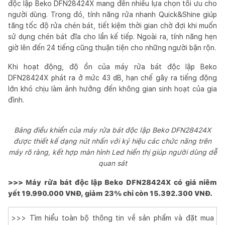
độc lập Beko DFN28424X mang đến nhiều lựa chọn tối ưu cho
người dùng. Trong đó, tính năng rửa nhanh Quick&Shine giúp
tăng tốc độ rửa chén bát, tiết kiệm thời gian chờ đợi khi muốn
sử dụng chén bát đĩa cho lần kế tiếp. Ngoài ra, tính năng hẹn
giờ lên đến 24 tiếng cũng thuận tiện cho những người bận rộn.
Khi hoạt động, độ ồn của máy rửa bát độc lập Beko
DFN28424X phát ra ở mức 43 dB, hạn chế gây ra tiếng động
lớn khó chịu làm ảnh hưởng đến không gian sinh hoạt của gia
đình.
Bảng điều khiển của máy rửa bát độc lập Beko DFN28424X
được thiết kế dạng nút nhấn với ký hiệu các chức năng trên
máy rõ ràng, kết hợp màn hình Led hiển thị giúp người dùng dễ
quan sát
>>> Máy rửa bát độc lập Beko DFN28424X có giá niêm
yết 19.990.000 VNĐ, giảm 23% chỉ còn 15.392.300 VNĐ.
>>> Tìm hiểu toàn bộ thông tin về sản phẩm và đặt mua