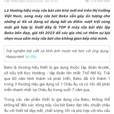
Cập nhật ngày
02/02/2023, lúc 21:02
579
lượt xem
Là thương hiệu máy rửa bát còn khá mới mẻ trên thị trường
Việt Nam, song máy rửa bát Beko vẫn gây ấn tượng cho
những ai đã và đang sử dụng bởi ưu điểm vượt trội cùng
mức giá hợp lý. Dưới đây là TOP 9 máy rửa bát độc lập
Beko bền đẹp, giá tốt 2023 để các gia chủ có thêm sự lựa
chọn mua sắm máy rửa bát cho không gian bếp nhà mình.
Trải nghiệm bài viết và hình ảnh mượt mà hơn với ứng dụng
Happynest
tại đây
.
Beko là thương hiệu thiết bị gia dụng thuộc tập đoàn Arcelik,
sở hữu bởi Koc Holding - tập đoàn lớn nhất Thổ Nhĩ Kỳ. Trải
qua 60 năm hình thành và phát triển, Beko đã trở thành 1
trong 3 thương hiệu gia dụng số 1 Châu Âu và có tốc độ phát
triển nhanh nhất tại Châu Âu trong suốt 7 năm qua.
Trong các sản phẩm thiết bị gia dụng của Beko, không thể
không kể đến các dòng máy rửa bát Beko đạt tiêu chuẩn châu
Âu với thiết kế đẹp mắt, chất lượng tốt và phù hợp với nhu cầu