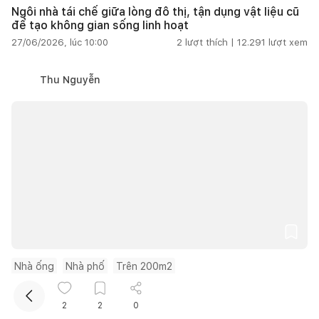
Ngôi nhà tái chế giữa lòng đô thị, tận dụng vật liệu cũ
để tạo không gian sống linh hoạt
27/06/2026, lúc 10:00
2
lượt thích |
12.291
lượt xem
Thu Nguyễn
Kết nối thiết kế, thi công
Mua sắm hoàn thiện nhà
Nhà ống
Nhà phố
Trên 200m2
Nhà ống vẫn thoáng và riêng tư nhờ thiết kế mặt tiền
đặc rỗng
2
2
0