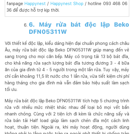
fanpage
Happynest
/
Happynest Shop
/ hotline 093 468 06
36 để được hỗ trợ kịp thời.
6. Máy rửa bát độc lập Beko
DFN05311W
Với thiết kế độc lập, kiểu dáng hiện đại chuẩn phong cách châu
Âu, máy rửa bát độc lập Beko DFN05311W giúp mang đến vẻ
sang trọng cho mọi căn bếp. Máy có trọng tải 13 bộ bát đĩa,
cho khả năng rửa sạch lượng bát đĩa tương đương 3 - 4 bữa
ăn của gia đình từ 4 - 5 người trong một lần rửa. Tuy vậy, máy
chỉ cần khoảng 11,5 lít nước cho 1 lần rửa, vừa tiết kiệm chi phí
hàng tháng cho gia đình mà vẫn đảm bảo hiệu suất làm sạch
tối ưu.
Máy rửa bát độc lập Beko DFN05311W tích hợp 5 chương trình
rửa với nhiều mức nhiệt khác nhau để loại bỏ mọi vết bẩn
nhanh chóng. Cùng với 2 tiện ích đi kèm là chức năng sấy và
rửa bán tải Half load giúp làm sạch chén đĩa một cách linh
hoạt, thuận tiện. Ngoài ra, khi máy hoạt động, người dùng
không phải lo lắng nước tràn ra ngoài nhờ thiết bị chống tràn