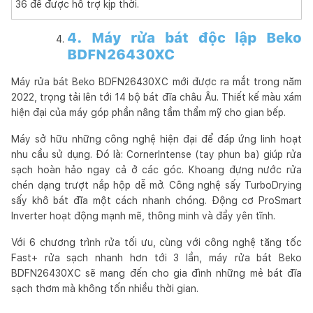
36 để được hỗ trợ kịp thời.
4. Máy rửa bát độc lập Beko
BDFN26430XC
Máy rửa bát Beko BDFN26430XC mới được ra mắt trong năm
2022, trọng tải lên tới 14 bộ bát đĩa châu Âu. Thiết kế màu xám
hiện đại của máy góp phần nâng tầm thẩm mỹ cho gian bếp.
Máy sở hữu những công nghệ hiện đại để đáp ứng linh hoạt
nhu cầu sử dụng. Đó là: CornerIntense (tay phun ba) giúp rửa
sạch hoàn hảo ngay cả ở các góc. Khoang đựng nước rửa
chén dạng trượt nắp hộp dễ mở. Công nghệ sấy TurboDrying
sấy khô bát đĩa một cách nhanh chóng. Động cơ ProSmart
Inverter hoạt động mạnh mẽ, thông minh và đầy yên tĩnh.
Với 6 chương trình rửa tối ưu, cùng với công nghệ tăng tốc
Fast+ rửa sạch nhanh hơn tới 3 lần, máy rửa bát Beko
BDFN26430XC sẽ mang đến cho gia đình những mẻ bát đĩa
sạch thơm mà không tốn nhiều thời gian.