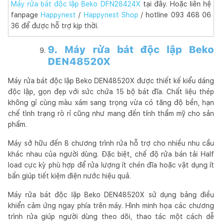
Máy rửa bát độc lập Beko DFN28424X
tại đây. Hoặc liên hệ
fanpage
Happynest
/
Happynest Shop
/ hotline 093 468 06
36 để được hỗ trợ kịp thời.
9. Máy rửa bát độc lập Beko
DEN48520X
Máy rửa bát độc lập Beko DEN48520X được thiết kế kiểu dáng
độc lập, gọn đẹp với sức chứa 15 bộ bát đĩa. Chất liệu thép
không gỉ cùng màu xám sang trọng vừa có tăng độ bền, hạn
chế tình trạng rò rỉ cũng như mang đến tính thẩm mỹ cho sản
phẩm.
Máy sở hữu đến 8 chương trình rửa hỗ trợ cho nhiều nhu cầu
khác nhau của người dùng. Đặc biệt, chế độ rửa bán tải Half
load cực kỳ phù hợp để rửa lượng ít chén đĩa hoặc vật dụng ít
bẩn giúp tiết kiệm điện nước hiệu quả.
Máy rửa bát độc lập Beko DEN48520X sử dụng bảng điều
khiển cảm ứng ngay phía trên máy. Hình minh họa các chương
trình rửa giúp người dùng theo dõi, thao tác một cách dễ