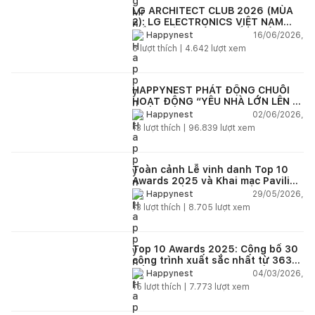
LG ARCHITECT CLUB 2026 (MÙA
2): LG ELECTRONICS VIỆT NAM
ĐỒNG HÀNH CÙNG KIẾN TRÚC SƯ
16/06/2026,
Happynest
KIẾN TẠO KHÔNG GIAN SỐNG HIỆN
5
lượt thích |
4.642
lượt xem
ĐẠI
HAPPYNEST PHÁT ĐỘNG CHUỖI
HOẠT ĐỘNG “YÊU NHÀ LỚN LÊN -
HAPPYNEST GROWING HOME”
02/06/2026,
Happynest
13
lượt thích |
96.839
lượt xem
Toàn cảnh Lễ vinh danh Top 10
Awards 2025 và Khai mạc Pavilion
“Dong buồm”
29/05/2026,
Happynest
13
lượt thích |
8.705
lượt xem
Top 10 Awards 2025: Công bố 30
công trình xuất sắc nhất từ 363
đồ án dự thi trên toàn quốc
04/03/2026,
Happynest
15
lượt thích |
7.773
lượt xem