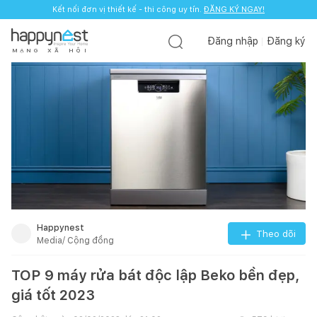
Kết nối đơn vị thiết kế - thi công uy tín.
ĐĂNG KÝ NGAY!
Đăng nhập
Đăng ký
M
Ạ
N
G
X
Ã
H
Ộ
I
Happynest
Theo dõi
Media/ Cộng đồng
TOP 9 máy rửa bát độc lập Beko bền đẹp,
giá tốt 2023