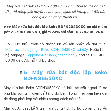
Máy rửa bát Beko BDFN26430XC có sức chứa tới 14 bộ bát
đĩa, dễ dàng giải quyết nhanh gọn, sạch sẽ lượng bát đĩa bẩn
cho gia đình đông thành viên
>>> Máy rửa bát độc lập Beko BDFN26430XC có giá niêm
yết 21.790.000 VNĐ, giảm 23% chỉ còn 16.778.300 VNĐ.
>>> Tìm hiểu toàn bộ thông tin về sản phẩm và đặt mua
Máy rửa bát độc lập Beko BDFN26430XC tại đây
. Hoặc liên
hệ fanpage
Happynest
/
Happynest Shop
/ hotline 093 468
06 36 để được hỗ trợ kịp thời.
5. Máy rửa bát độc lập Beko
BDFN36530XC
Máy rửa bát Beko BDFN36530XC sở hữu bề mặt ngoài được
phủ lớp sơn tĩnh điện để tăng độ bền. Tông màu xám hiện đại
dễ dàng phối hợp với nhiều phong cách nội thất.
Máy được thiết kế 3 giàn rửa dung tích 15 bộ đồ ăn châu Âu