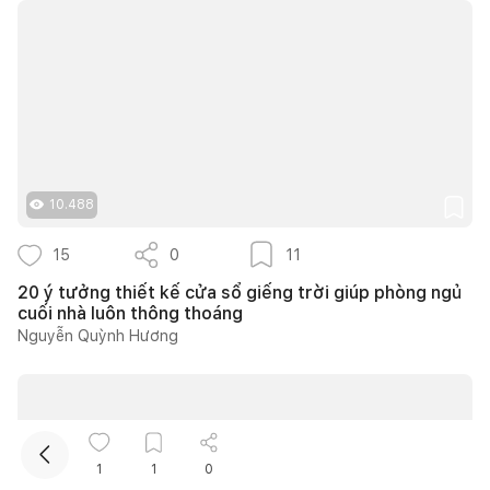
10.488
Kết nối thiết kế, thi công
15
0
11
Mua sắm hoàn thiện nhà
20 ý tưởng thiết kế cửa sổ giếng trời giúp phòng ngủ
cuối nhà luôn thông thoáng
Nguyễn Quỳnh Hương
1
1
0