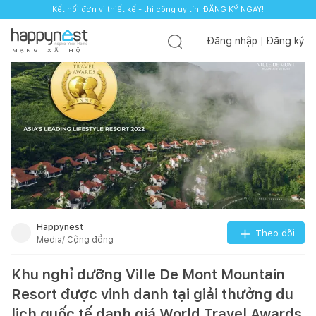
Kết nối đơn vị thiết kế - thi công uy tín.
ĐĂNG KÝ NGAY!
Đăng nhập
Đăng ký
M
Ạ
N
G
X
Ã
H
Ộ
I
Happynest
Theo dõi
Media/ Cộng đồng
Khu nghỉ dưỡng Ville De Mont Mountain
Resort được vinh danh tại giải thưởng du
lịch quốc tế danh giá World Travel Awards