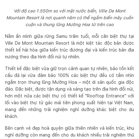
Với độ cao 1.550m so với mặt nước biển, Ville De Mont
Mountain Resort là nơi quanh năm có thể ngắm biển mây cuồn
cuộn và thung lũng Mường Hoa từ trên cao
Nằm ẩn mình giữa rừng Samu trăm tuổi, mỗi căn biệt thự tại
Ville De Mont Mountain Resort là một kiệt tác độc bản được
thiết kế hài hòa giữa kiến trúc đương đại và kiến trúc bản địa
nương theo địa hình đồi núi tự nhiên.
Thiết kế đặc biệt vừa giữ trọn cảnh quan tự nhiên, bảo tồn kết
cấu đá lại vừa đảm bảo 100% các biệt thự đều có tầm nhìn
ngắm trọn thung lũng Mường Hoa – một di sản quốc gia độc
đáo. Đặc biệt, được tận dụng và sáng tạo trên địa hình đồi núi,
hơn một nửa các biệt thự có thiết kế "Rooftop Entrance" với
lối vào biệt thự từ gác mái tiên phong xuất hiện tại Việt Nam,
mang đến những trải nghiệm nghỉ dưỡng khác biệt cho du
khách.
Bên cạnh vẻ đẹp hoà quyện giữa thiên nhiên và kiến trúc, khu
nghỉ dưỡng còn mang đến cho du khách nhiều trải nghiệm thú