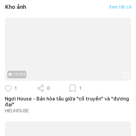
Kho ảnh
Xem tất cả
13.063
1
0
1
Ngơi House - Bản hòa tấu giữa "cổ truyền" và "đương
đại"
HIEUHOUSE