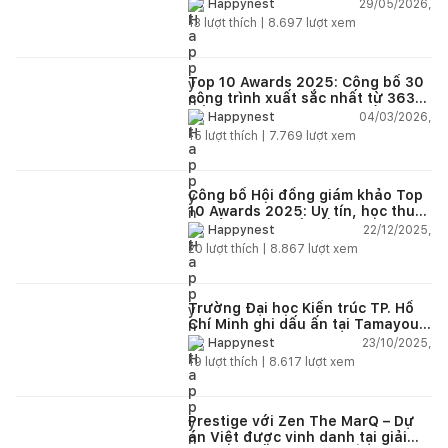
“Dong buồm”
29/05/2026,
Happynest
13
lượt thích |
8.697
lượt xem
Top 10 Awards 2025: Công bố 30
công trình xuất sắc nhất từ 363
đồ án dự thi trên toàn quốc
04/03/2026,
Happynest
15
lượt thích |
7.769
lượt xem
Công bố Hội đồng giám khảo Top
10 Awards 2025: Uy tín, học thuật
và tầm nhìn thiết kế mới
22/12/2025,
Happynest
20
lượt thích |
8.867
lượt xem
Trường Đại học Kiến trúc TP. Hồ
Chí Minh ghi dấu ấn tại Tamayouz
Awards for Excellence 2024
23/10/2025,
Happynest
19
lượt thích |
8.617
lượt xem
Prestige với Zen The MarQ – Dự
án Việt được vinh danh tại giải