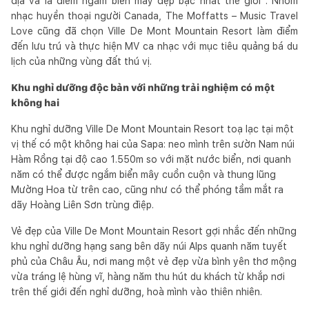
địa và là điểm ngắm biển mây đẹp bậc nhất thế giới . Nhóm
nhạc huyền thoại người Canada, The Moffatts – Music Travel
Love cũng đã chọn Ville De Mont Mountain Resort làm điểm
đến lưu trú và thực hiện MV ca nhạc với mục tiêu quảng bá du
lịch của những vùng đất thú vị.
Khu nghỉ dưỡng độc bản với những trải nghiệm có một
không hai
Khu nghỉ dưỡng Ville De Mont Mountain Resort toạ lạc tại một
vị thế có một không hai của Sapa: neo mình trên sườn Nam núi
Hàm Rồng tại độ cao 1.550m so với mặt nước biển, nơi quanh
năm có thể được ngắm biển mây cuồn cuộn và thung lũng
Mường Hoa từ trên cao, cũng như có thể phóng tầm mắt ra
dãy Hoàng Liên Sơn trùng điệp.
Vẻ đẹp của Ville De Mont Mountain Resort gợi nhắc đến những
khu nghỉ dưỡng hạng sang bên dãy núi Alps quanh năm tuyết
phủ của Châu Âu, nơi mang một vẻ đẹp vừa bình yên thơ mộng
vừa tráng lệ hùng vĩ, hàng năm thu hút du khách từ khắp nơi
trên thế giới đến nghỉ dưỡng, hoà mình vào thiên nhiên.