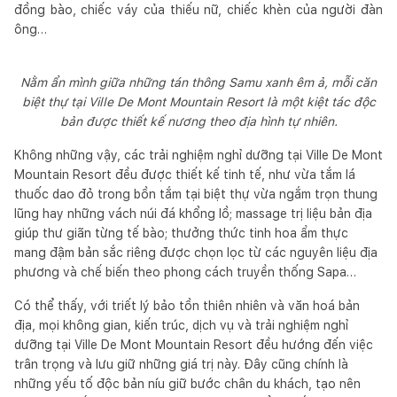
đồng bào, chiếc váy của thiếu nữ, chiếc khèn của người đàn
ông…
Nằm ẩn mình giữa những tán thông Samu xanh êm ả, mỗi căn
biệt thự tại Ville De Mont Mountain Resort là một kiệt tác độc
bản được thiết kế nương theo địa hình tự nhiên.
Không những vậy, các trải nghiệm nghỉ dưỡng tại Ville De Mont
Mountain Resort đều được thiết kế tinh tế, như vừa tắm lá
thuốc dao đỏ trong bồn tắm tại biệt thự vừa ngắm trọn thung
lũng hay những vách núi đá khổng lồ; massage trị liệu bản địa
giúp thư giãn từng tế bào; thưởng thức tinh hoa ẩm thực
mang đậm bản sắc riêng được chọn lọc từ các nguyên liệu địa
phương và chế biến theo phong cách truyền thống Sapa…
Có thể thấy, với triết lý bảo tồn thiên nhiên và văn hoá bản
địa, mọi không gian, kiến trúc, dịch vụ và trải nghiệm nghỉ
dưỡng tại Ville De Mont Mountain Resort đều hướng đến việc
trân trọng và lưu giữ những giá trị này. Đây cũng chính là
những yếu tố độc bản níu giữ bước chân du khách, tạo nên