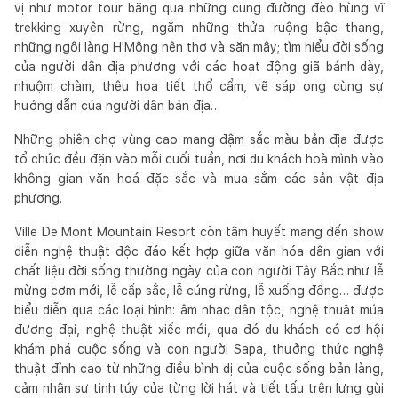
vị như motor tour băng qua những cung đường đèo hùng vĩ
trekking xuyên rừng, ngắm những thửa ruộng bậc thang,
những ngôi làng H'Mông nên thơ và săn mây; tìm hiểu đời sống
của người dân địa phương với các hoạt động giã bánh dày,
nhuộm chàm, thêu họa tiết thổ cẩm, vẽ sáp ong cùng sự
hướng dẫn của người dân bản địa…
Những phiên chợ vùng cao mang đậm sắc màu bản địa được
tổ chức đều đặn vào mỗi cuối tuần, nơi du khách hoà mình vào
không gian văn hoá đặc sắc và mua sắm các sản vật địa
phương.
Ville De Mont Mountain Resort còn tâm huyết mang đến show
diễn nghệ thuật độc đáo kết hợp giữa văn hóa dân gian với
chất liệu đời sống thường ngày của con người Tây Bắc như lễ
mừng cơm mới, lễ cấp sắc, lễ cúng rừng, lễ xuống đồng… được
biểu diễn qua các loại hình: âm nhạc dân tộc, nghệ thuật múa
đương đại, nghệ thuật xiếc mới, qua đó du khách có cơ hội
khám phá cuộc sống và con người Sapa, thưởng thức nghệ
thuật đỉnh cao từ những điều bình dị của cuộc sống bản làng,
cảm nhận sự tinh túy của từng lời hát và tiết tấu trên lưng gùi