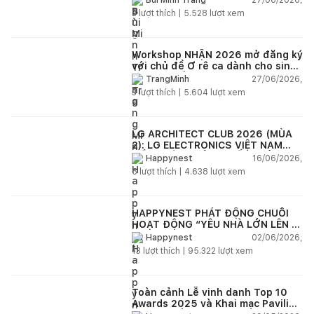
Bùi Minh Trang
2
lượt thích |
5.528
lượt xem
Workshop NHẬN 2026 mở đăng ký
với chủ đề Ơ rê ca dành cho sinh
viên và kiến trúc sư trẻ Việt Nam
27/06/2026,
TrangMinh
3
lượt thích |
5.604
lượt xem
LG ARCHITECT CLUB 2026 (MÙA
2): LG ELECTRONICS VIỆT NAM
ĐỒNG HÀNH CÙNG KIẾN TRÚC SƯ
16/06/2026,
Happynest
KIẾN TẠO KHÔNG GIAN SỐNG HIỆN
5
lượt thích |
4.638
lượt xem
ĐẠI
HAPPYNEST PHÁT ĐỘNG CHUỖI
HOẠT ĐỘNG “YÊU NHÀ LỚN LÊN -
HAPPYNEST GROWING HOME”
02/06/2026,
Happynest
13
lượt thích |
95.322
lượt xem
Toàn cảnh Lễ vinh danh Top 10
Awards 2025 và Khai mạc Pavilion