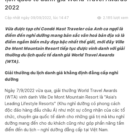
2022
Cập nhật ngày
09/09/2022, lúc 14:47
2.185
lượt xem
Vừa được tạp chí Condé Nast Traveler của Anh ca ngợi là
điểm đến nghỉ dưỡng mang bản sắc văn hoá bản địa và là
điểm ngắm biển mây đẹp bậc nhất thế giới, mới đây Ville
De Mont Mountain Resort tiếp tục được vinh danh với giải
thưởng du lịch quốc tế danh giá World Travel Awards
(WTA).
Giải thưởng du lịch danh giá khẳng định đẳng cấp nghỉ
dưỡng
Ngày 7/9/2022 vừa qua, giải thưởng World Travel Awards
(WTA) vinh danh Ville De Mont Mountain Resort là "Asia's
Leading Lifestyle Resorts" (Khu nghỉ dưỡng có phong cách
độc đáo hàng đầu châu Á) như một sự công nhận của các tổ
chức, chuyên gia quốc tế dành cho những giá trị mà khu nghỉ
dưỡng mang đến cho du khách cũng như góp phần nâng tầm
điểm đến du lịch – nghỉ dưỡng đẳng cấp tại Việt Nam.