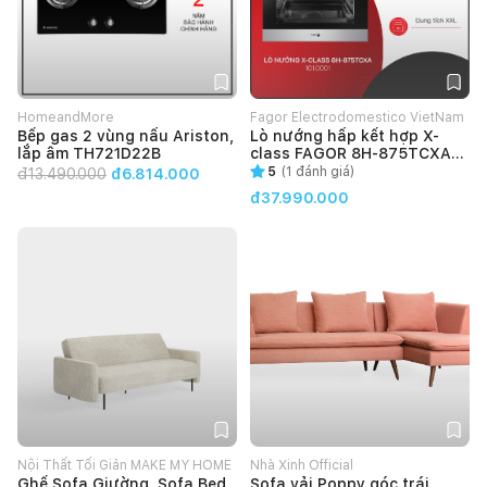
HomeandMore
Fagor Electrodomestico VietNam
Bếp gas 2 vùng nấu Ariston,
Lò nướng hấp kết hợp X-
lắp âm TH721D22B
class FAGOR 8H-875TCXA
(101.0001)
5
(
1
đánh giá)
đ
13.490.000
đ6.814.000
đ37.990.000
Nội Thất Tối Giản MAKE MY HOME
Nhà Xinh Official
Ghế Sofa Giường, Sofa Bed
Sofa vải Poppy góc trái