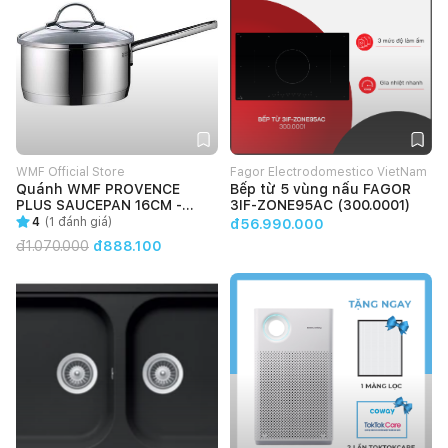
WMF Official Store
Fagor Electrodomestico VietNam
Quánh WMF PROVENCE
Bếp từ 5 vùng nấu FAGOR
PLUS SAUCEPAN 16CM -
3IF-ZONE95AC (300.0001)
0724166380
4
(
1
đánh giá)
đ56.990.000
đ
1.070.000
đ888.100