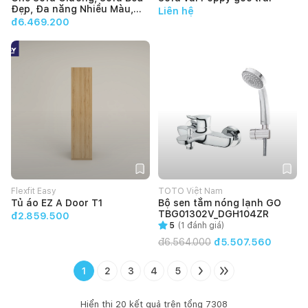
Đẹp, Đa năng Nhiều Màu,
Liên hệ
Kiểu Dáng Đơn Giản Make
đ6.469.200
My Home ELENA 2m - Bảo
hành 12 tháng
Flexfit Easy
TOTO Việt Nam
Tủ áo EZ A Door T1
Bộ sen tắm nóng lạnh GO
TBG01302V_DGH104ZR
đ2.859.500
5
(
1
đánh giá)
đ
6.564.000
đ5.507.560
1
2
3
4
5
Hiển thị
20
kết quả trên tổng
7308