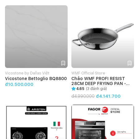
Vicostone by Dallas Việt
WMF Official Store
Vicostone Bettoglio BQ8800
Chảo WMF PROFI RESIST
28CM DEEP FRYING PAN -
đ10.500.000
1756486411
4.65
(
3
đánh giá)
đ
4.990.000
đ4.141.700