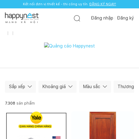
Kết nối đơn vị thiết kế - thi công uy tín.
ĐĂNG KÝ NGAY!
Đăng nhập
Đăng ký
M
Ạ
N
G
X
Ã
H
Ộ
I
Sắp xếp
Khoảng giá
Màu sắc
Thương hi
7.308
sản phẩm