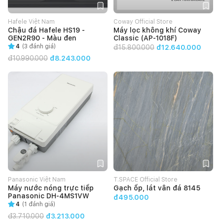
Hafele Việt Nam
Coway Official Store
Chậu đá Hafele HS19 -
Máy lọc không khí Coway
GEN2R90 - Màu đen
Classic (AP-1018F)
4
(
3
đánh giá)
đ
15.800.000
đ12.640.000
đ
10.990.000
đ8.243.000
Panasonic Việt Nam
T.SPACE Official Store
Máy nước nóng trực tiếp
Gạch ốp, lát vân đá 8145
Panasonic DH-4MS1VW
đ495.000
4
(
1
đánh giá)
đ
3.710.000
đ3.213.000