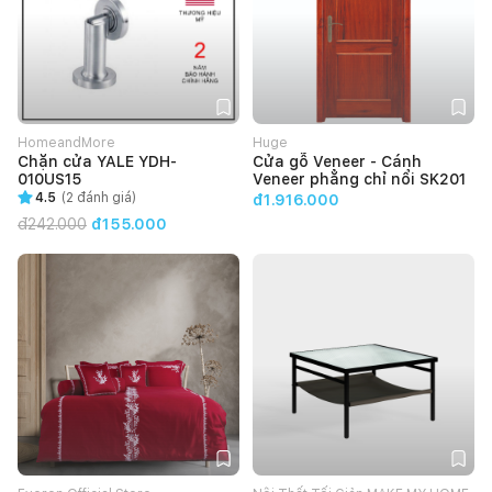
HomeandMore
Huge
Chặn cửa YALE YDH-
Cửa gỗ Veneer - Cánh
010US15
Veneer phẳng chỉ nổi SK201
4.5
(
2
đánh giá)
đ1.916.000
đ
242.000
đ155.000