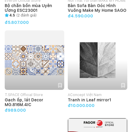
Everon Official Store
Nội Thất Tối Giản MAKE MY HOME
Bộ chăn bốn mùa Uyên
Bàn Sofa Bàn Góc Hình
Ương ESC23001
Vuông Make My Home SAGO
4.5
(
2
đánh giá)
đ4.590.000
đ5.807.000
T.SPACE Official Store
AConcept Việt Nam
Gạch ốp, lát Decor
Tranh in Leaf mirror1
MG.816M.4IC
đ10.000.000
đ989.000