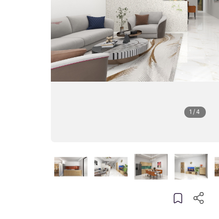
1
/
4