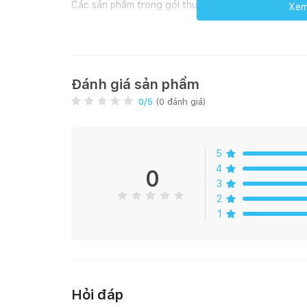
Các sản phẩm trong gói thuê bao gồm:
Xem 
Sản phẩm
Đơn vị t
Đánh giá sản phẩm
Phòng
0
/5
(
0
đánh giá)
Tủ áo
Chiếc
5
4
0
3
2
Giường ngủ
Chiếc
1
Bàn học
Chiếc
Hỏi đáp