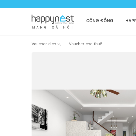
CỘNG ĐỒNG
HAP
M
Ạ
N
G
X
Ã
H
Ộ
I
Voucher dịch vụ
Voucher cho thuê