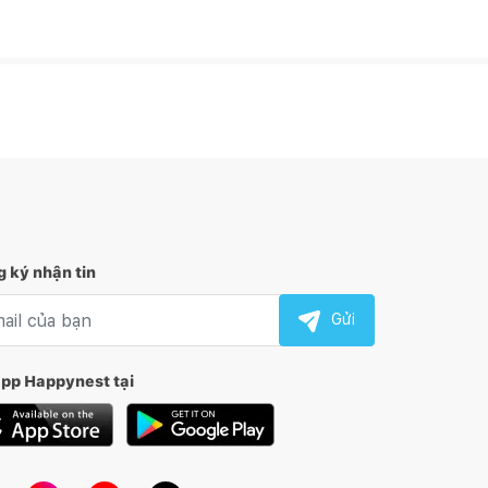
 ký nhận tin
l nhận tin
Gửi
app Happynest tại