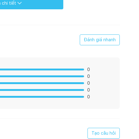
chi tiết
ính
Số lượng
Kích thước
Đánh giá nhanh
 ngủ master
01
1800 x 600 x 2200
0
0
0
0
01
1880 x 2080
0
01
800 x 138
Tạo câu hỏi