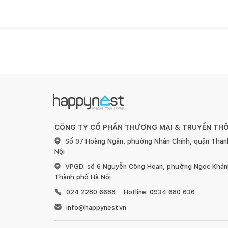
Táp đầu giường
Chiếc
Phòn
Tủ áo
Chiếc
Giường ngủ
Chiếc
CÔNG TY CỔ PHẦN THƯƠNG MẠI & TRUYỀN TH
Số 97 Hoàng Ngân, phường Nhân Chính, quận Than
Nội
Bàn học
Chiếc
VPGD: số 6 Nguyễn Công Hoan, phường Ngọc Khánh
Thành phố Hà Nội
024 2280 6688
Hotline: 0934 680 636
Táp đầu giường
Chiếc
info@happynest.vn