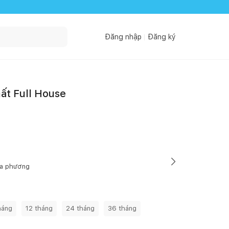
Đăng nhập
Đăng ký
hất Full House
ịa phương
háng
12 tháng
24 tháng
36 tháng