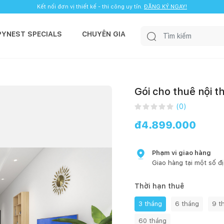
Kết nối đơn vị thiết kế - thi công uy tín.
ĐĂNG KÝ NGAY!
PYNEST SPECIALS
CHUYÊN GIA
Gói cho thuê nội t
(
0
)
đ
4.899.000
Phạm vi giao hàng
Giao hàng tại một số đ
Thời hạn thuê
3 tháng
6 tháng
9 t
60 tháng