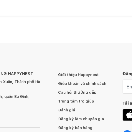
01
400 x 400 x 450
g ngủ basic
01
1500 x 600 x 2200
01
1680 x 2080
ÔNG HAPPYNEST
Đăng
Giới thiệu Happynest
h Xuân, Thành phố Hà
Emai
Điều khoản và chính sách
01
800 x 138
Câu hỏi thường gặp
, quận Ba Đình,
Trung tâm trợ giúp
Tải 
Đánh giá
01
400 x 400 x 450
Đăng ký làm chuyên gia
Đăng ký bán hàng