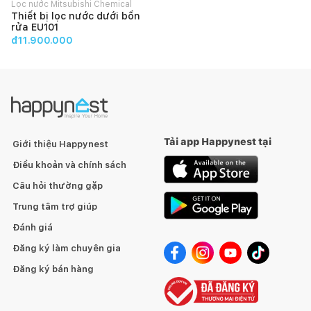
Lọc nước Mitsubishi Chemical
Thiết bị lọc nước dưới bồn
Cleansui
rửa EU101
đ11.900.000
Tải app Happynest tại
Giới thiệu Happynest
Điều khoản và chính sách
Câu hỏi thường gặp
Trung tâm trợ giúp
Đánh giá
Đăng ký làm chuyên gia
Đăng ký bán hàng