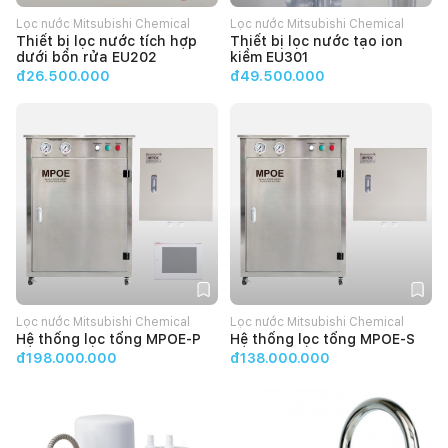
Lọc nước Mitsubishi Chemical
Lọc nước Mitsubishi Chemical
Thiết bị lọc nước tích hợp
Thiết bị lọc nước tạo ion
Cleansui
Cleansui
dưới bồn rửa EU202
kiềm EU301
đ26.500.000
đ49.500.000
Lọc nước Mitsubishi Chemical
Lọc nước Mitsubishi Chemical
Hệ thống lọc tổng MPOE-P
Hệ thống lọc tổng MPOE-S
Cleansui
Cleansui
đ198.000.000
đ138.000.000