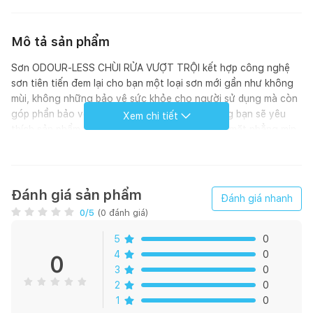
Mô tả sản phẩm
Sơn ODOUR-LESS CHÙI RỬA VƯỢT TRỘI kết hợp công nghệ
sơn tiên tiến đem lại cho bạn một loại sơn mới gần như không
mùi, không những bảo vệ sức khỏe cho người sử dụng mà còn
góp phần bảo vệ môi trường. Chúng tôi hy vọng bạn sẽ yêu
Xem chi tiết
thích sản phẩm này - từ độ bao phủ cao với bề mặt phẳng mịn
cho đến khả năng chịu được những tác động trong sinh hoạt
hằng ngày. Sơn Odour-less CHÙI RỬA VƯỢT TRỘI ít bám bẩn
và các vết bẩn trên bề mặt sơn cũng được lau sạch dễ dàng
hơn, màng sơn thậm chí có thể chịu được chùi rửa. Do vậy, sơn
Đánh giá sản phẩm
Đánh giá nhanh
ODOUR-LESS CHÙI RỬA VƯỢT TRỘI sẽ đem đến cho bạn bề
0
/5
(
0
đánh giá)
mặt phẳng mịn tuyệt vời luôn bền đẹp với thời gian.
5
0
Đặc tính Xanh :
4
0
0
3
0
- Là loại sơn nước nội thất rất thân thiện với môi trường
2
0
1
0