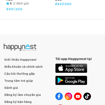
- Rất bền màu
5
(
2
đánh giá)
đ420.000
đ451.000
- Khả năng chịu kiềm và chịu nước tốt
- Độ che phủ và bao phủ cao
Tải app Happynest tại
Giới thiệu Happynest
Điều khoản và chính sách
Câu hỏi thường gặp
Trung tâm trợ giúp
Đánh giá
Đăng ký làm chuyên gia
Đăng ký bán hàng