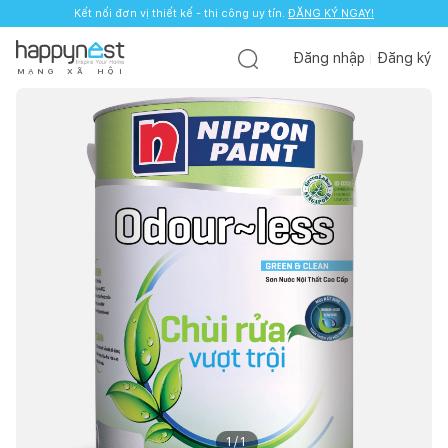
Kết nối đơn vị thiết kế - thi công uy tín.
ĐĂNG KÝ NGAY!
Đăng nhập
Đăng ký
M
Ạ
N
G
X
Ã
H
Ộ
I
1
/
1