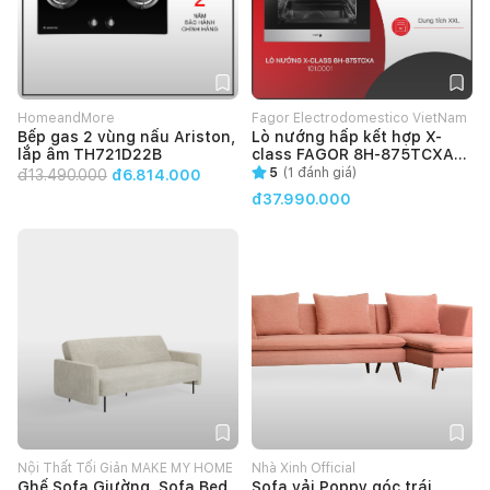
HomeandMore
Fagor Electrodomestico VietNam
Bếp gas 2 vùng nấu Ariston,
Lò nướng hấp kết hợp X-
lắp âm TH721D22B
class FAGOR 8H-875TCXA
(101.0001)
5
(
1
đánh giá)
đ
13.490.000
đ6.814.000
đ37.990.000
Nội Thất Tối Giản MAKE MY HOME
Nhà Xinh Official
Ghế Sofa Giường, Sofa Bed
Sofa vải Poppy góc trái