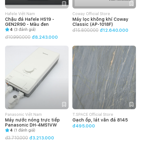
Hafele Việt Nam
Coway Official Store
Chậu đá Hafele HS19 -
Máy lọc không khí Coway
GEN2R90 - Màu đen
Classic (AP-1018F)
4
(
3
đánh giá)
đ
15.800.000
đ12.640.000
đ
10.990.000
đ8.243.000
Panasonic Việt Nam
T.SPACE Official Store
Máy nước nóng trực tiếp
Gạch ốp, lát vân đá 8145
Panasonic DH-4MS1VW
đ495.000
4
(
1
đánh giá)
đ
3.710.000
đ3.213.000