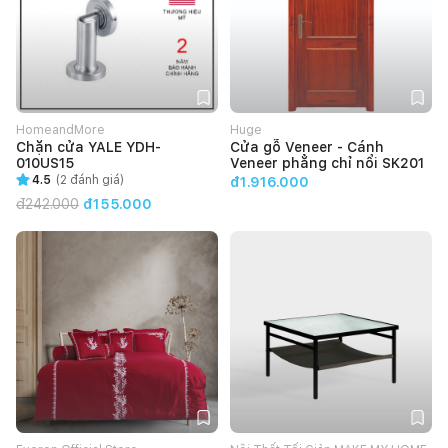
HomeandMore
Huge
Chặn cửa YALE YDH-
Cửa gỗ Veneer - Cánh
010US15
Veneer phẳng chỉ nổi SK201
4.5
(
2
đánh giá)
đ1.916.000
đ
242.000
đ155.000