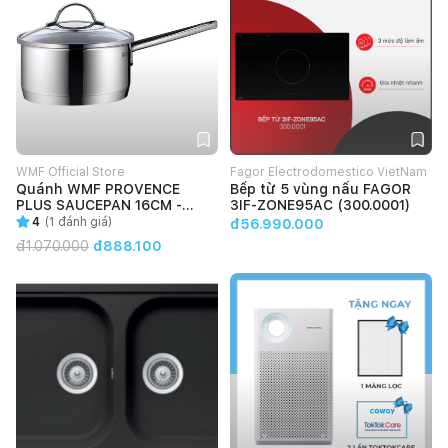
WMF Official Store
Fagor Electrodomestico VietNam
Quánh WMF PROVENCE
Bếp từ 5 vùng nấu FAGOR
PLUS SAUCEPAN 16CM -
3IF-ZONE95AC (300.0001)
0724166380
4
(
1
đánh giá)
đ56.990.000
đ
1.070.000
đ888.100