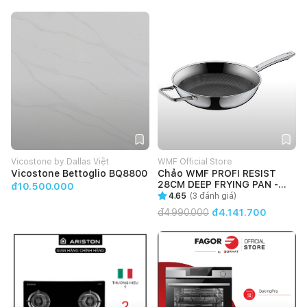
Vicostone by Dallas Việt
WMF Official Store
Vicostone Bettoglio BQ8800
Chảo WMF PROFI RESIST
28CM DEEP FRYING PAN -
đ10.500.000
1756486411
4.65
(
3
đánh giá)
đ
4.990.000
đ4.141.700