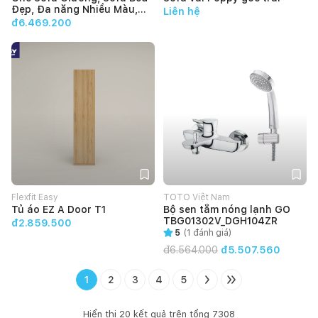
Đẹp, Đa năng Nhiều Màu,
Liên hệ
Kiểu Dáng Đơn Giản Make
đ6.469.200
My Home ELENA 2m - Bảo
hành 12 tháng
Flexfit Easy
TOTO Việt Nam
Tủ áo EZ A Door T1
Bộ sen tắm nóng lạnh GO
TBG01302V_DGH104ZR
đ2.859.500
5
(
1
đánh giá)
đ
6.564.000
đ5.507.560
1
2
3
4
5
Hiển thị
20
kết quả trên tổng
7308