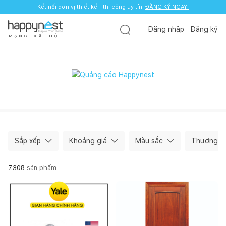
Kết nối đơn vị thiết kế - thi công uy tín.
ĐĂNG KÝ NGAY!
Đăng nhập
Đăng ký
M
Ạ
N
G
X
Ã
H
Ộ
I
Sắp xếp
Khoảng giá
Màu sắc
Thương hi
7.308
sản phẩm