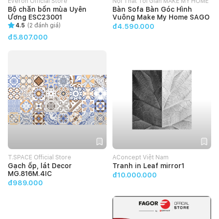
Everon Official Store
Nội Thất Tối Giản MAKE MY HOME
Bộ chăn bốn mùa Uyên
Bàn Sofa Bàn Góc Hình
Ương ESC23001
Vuông Make My Home SAGO
4.5
(
2
đánh giá)
đ4.590.000
đ5.807.000
T.SPACE Official Store
AConcept Việt Nam
Gạch ốp, lát Decor
Tranh in Leaf mirror1
MG.816M.4IC
đ10.000.000
đ989.000