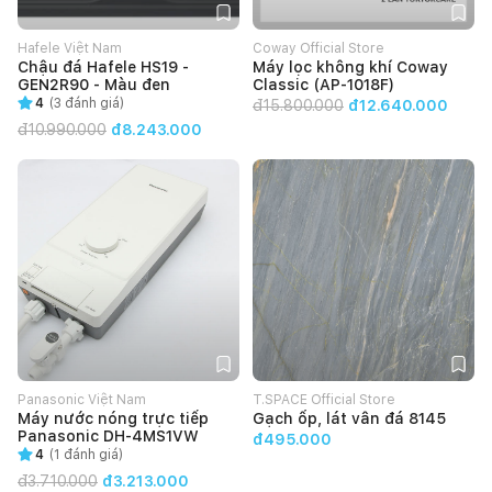
Hafele Việt Nam
Coway Official Store
Chậu đá Hafele HS19 -
Máy lọc không khí Coway
GEN2R90 - Màu đen
Classic (AP-1018F)
4
(
3
đánh giá)
đ
15.800.000
đ12.640.000
đ
10.990.000
đ8.243.000
Panasonic Việt Nam
T.SPACE Official Store
Máy nước nóng trực tiếp
Gạch ốp, lát vân đá 8145
Panasonic DH-4MS1VW
đ495.000
4
(
1
đánh giá)
đ
3.710.000
đ3.213.000