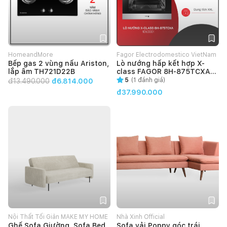
HomeandMore
Fagor Electrodomestico VietNam
Bếp gas 2 vùng nấu Ariston,
Lò nướng hấp kết hợp X-
lắp âm TH721D22B
class FAGOR 8H-875TCXA
(101.0001)
5
(
1
đánh giá)
đ
13.490.000
đ6.814.000
đ37.990.000
Nội Thất Tối Giản MAKE MY HOME
Nhà Xinh Official
Ghế Sofa Giường, Sofa Bed
Sofa vải Poppy góc trái