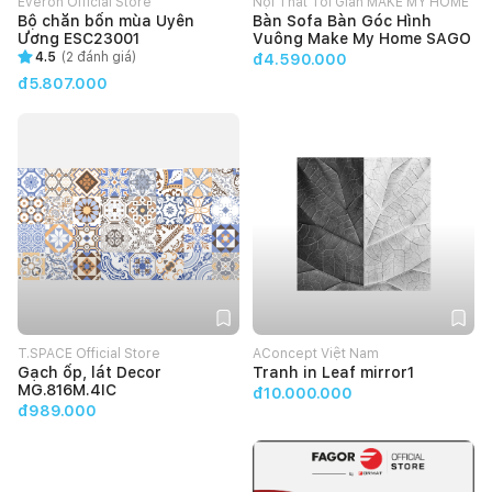
Everon Official Store
Nội Thất Tối Giản MAKE MY HOME
Bộ chăn bốn mùa Uyên
Bàn Sofa Bàn Góc Hình
Ương ESC23001
Vuông Make My Home SAGO
4.5
(
2
đánh giá)
đ4.590.000
đ5.807.000
T.SPACE Official Store
AConcept Việt Nam
Gạch ốp, lát Decor
Tranh in Leaf mirror1
MG.816M.4IC
đ10.000.000
đ989.000