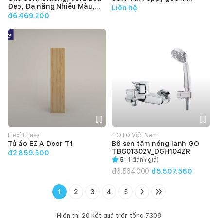
Đẹp, Đa năng Nhiều Màu,
Liên hệ
Kiểu Dáng Đơn Giản Make
đ6.469.200
My Home ELENA 2m - Bảo
hành 12 tháng
Flexfit Easy
TOTO Việt Nam
Tủ áo EZ A Door T1
Bộ sen tắm nóng lạnh GO
TBG01302V_DGH104ZR
đ2.859.500
5
(
1
đánh giá)
đ
6.564.000
đ5.507.560
1
2
3
4
5
Hiển thị
20
kết quả trên tổng
7308