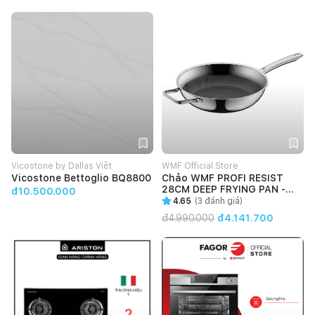
Vicostone by Dallas Việt
WMF Official Store
Vicostone Bettoglio BQ8800
Chảo WMF PROFI RESIST
28CM DEEP FRYING PAN -
đ10.500.000
1756486411
4.65
(
3
đánh giá)
đ
4.990.000
đ4.141.700