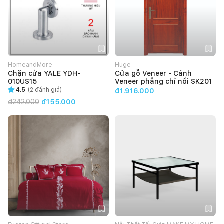
HomeandMore
Huge
Chặn cửa YALE YDH-
Cửa gỗ Veneer - Cánh
010US15
Veneer phẳng chỉ nổi SK201
4.5
(
2
đánh giá)
đ1.916.000
đ
242.000
đ155.000