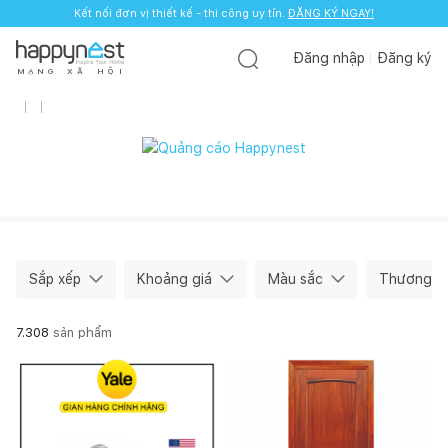
Kết nối đơn vị thiết kế - thi công uy tín.
ĐĂNG KÝ NGAY!
Đăng nhập
Đăng ký
M
Ạ
N
G
X
Ã
H
Ộ
I
Sắp xếp
Khoảng giá
Màu sắc
Thương hi
7.308
sản phẩm