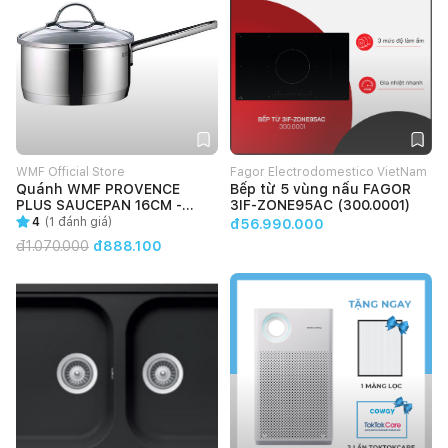
WMF Official Store
Fagor Electrodomestico VietNam
Quánh WMF PROVENCE
Bếp từ 5 vùng nấu FAGOR
PLUS SAUCEPAN 16CM -
3IF-ZONE95AC (300.0001)
0724166380
4
(
1
đánh giá)
đ56.990.000
đ
1.070.000
đ888.100