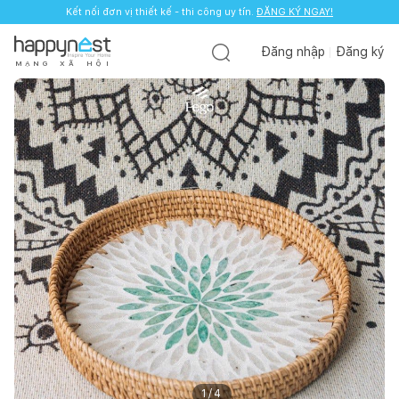
Kết nối đơn vị thiết kế - thi công uy tín.
ĐĂNG KÝ NGAY!
Đăng nhập
Đăng ký
M
Ạ
N
G
X
Ã
H
Ộ
I
1
/
4