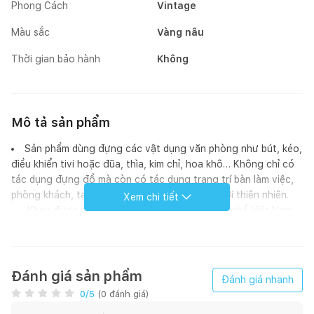
Phong Cách
Vintage
Màu sắc
Vàng nâu
Thời gian bảo hành
Không
Mô tả sản phẩm
Sản phẩm dùng đựng các vật dụng văn phòng như bút, kéo,
điều khiển tivi hoặc đũa, thìa, kim chỉ, hoa khô… Không chỉ có
tác dụng đựng đồ mà còn có tác dụng trang trí bàn làm việc,
phòng khách, tạo không gian tinh tế gần gũi với thiên nhiên.
Xem chi tiết
Khay được chế tác từ các nghệ nhân làng nghề Việt Nam
có đôi bàn tay khéo léo.
Vẻ đẹp mộc mạc, tự nhiên, thân thiện với môi trường,
đường đan tỉ mỉ, mang đến độ bền đẹp theo thời gian, dễ dàng
vệ sinh, tiết kiệm thời gian.
Đánh giá sản phẩm
Đánh giá nhanh
0
/5
(
0
đánh giá)
1. Thông số sản phẩm: