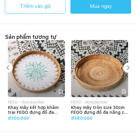
Thêm vào giỏ
Mua ngay
Sản phẩm tương tự
FEGO - Woodworker
FEGO - Woodworker
Khay mây kết hợp khảm
Khay mây tròn size 30cm
trai FEGO đựng đồ đa
FEGO đựng đồ đa năng có
năng, trang trí nhà cửa
tay cầm tiện lợi
đ300.000
đ380.000