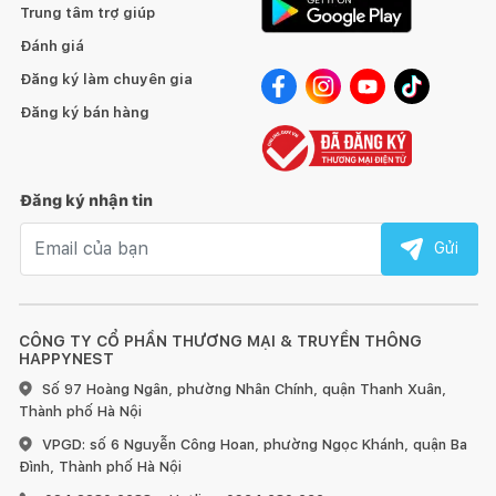
- Bảo quản sản phẩm nơi thoáng mát, khô ráo. Nếu bị ẩm ướt
Trung tâm trợ giúp
có thể phơi nắng và sấy khô.
Đánh giá
Đăng ký làm chuyên gia
- Vệ sinh dùng khăn ẩm hoặc bàn chải sợi đánh qua cho bong
đi những chỗ mốc, bụi, bẩn…
Đăng ký bán hàng
- Tuổi thọ sản phẩm phụ thuộc vào cách sử dụng & bảo quản
của mỗi người, từ 7-10 năm hoặc lâu hơn nếu sản phẩm bảo
Đăng ký nhận tin
quản tốt.
Email nhận tin
Gửi
- Khi gặp vấn đề liên hệ Hotline Fego để được hỗ trợ nhanh
nhất.
CÔNG TY CỔ PHẦN THƯƠNG MẠI & TRUYỀN THÔNG
HAPPYNEST
Số 97 Hoàng Ngân, phường Nhân Chính, quận Thanh Xuân,
Thành phố Hà Nội
VPGD: số 6 Nguyễn Công Hoan, phường Ngọc Khánh, quận Ba
Đình, Thành phố Hà Nội