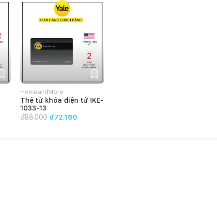
HomeandMore
Thẻ từ khóa điện tử IKE-
1033-13
đ
88.000
đ72.160