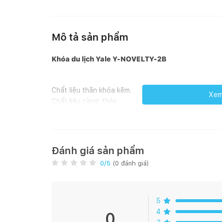
Mô tả sản phẩm
Khóa du lịch Yale
Y-NOVELTY-2B
Chất liệu thân khóa kẽm.
Xem 
Chất liệu càng: thép
Thông số kỹ thuật khóa Yale
Y-NOVELTY-2B
Đánh giá sản phẩm
Kích thước :23mm
0
/5
(
0
đánh giá)
Số lượng vòng quay: 3
Độ rộng của còng: 19mm
5
4
0