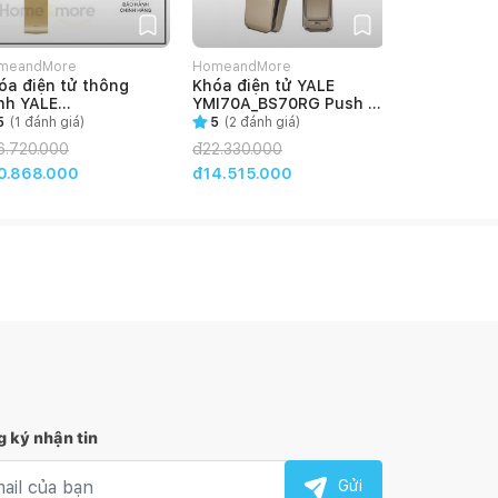
meandMore
HomeandMore
HomeandMor
óa điện tử thông
Khóa điện tử YALE
Khóa điện t
nh YALE
YMI70A_BS70RG Push &
YALE YDM7
M4109AGOLD
Pull Backset 70mm
5
(
1
đánh giá)
5
(
2
đánh giá)
đ
17.325.000
6.720.000
đ
22.330.000
đ11.608.00
0.868.000
đ14.515.000
 ký nhận tin
l nhận tin
Gửi