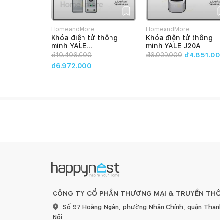
HomeandMore
HomeandMore
Khóa điện tử thông
Khóa điện tử thông
minh YALE
minh YALE J20A
YDM3109+Silver
đ
10.406.000
đ
6.930.000
đ4.851.0
đ6.972.000
CÔNG TY CỔ PHẦN THƯƠNG MẠI & TRUYỀN TH
Số 97 Hoàng Ngân, phường Nhân Chính, quận Than
Nội