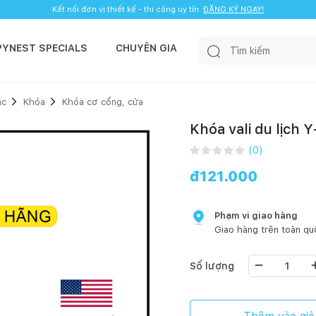
Kết nối đơn vị thiết kế - thi công uy tín.
ĐĂNG KÝ NGAY!
PYNEST SPECIALS
CHUYÊN GIA
ác
Khóa
Khóa cơ cổng, cửa
Khóa vali du lịch
(
0
)
đ
121.000
Phạm vi giao hàng
Giao hàng trên toàn qu
Số lượng