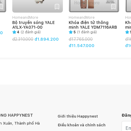
HomeandMore
HomeandMore
Ho
Bộ truyền sóng YALE
Khóa điện tử thông
Kh
A1LX-YA071-00
minh YALE YDM7116ARB
mi
YD
4
(
2
đánh giá)
5
(
1
đánh giá)
00
đ
2.310.000
đ1.894.200
đ
17.765.000
đ
1
đ11.547.000
đ1
ÔNG HAPPYNEST
Đăng
Giới thiệu Happynest
h Xuân, Thành phố Hà
Emai
Điều khoản và chính sách