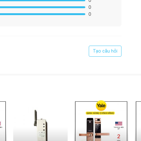
0
0
0
Tạo câu hỏi