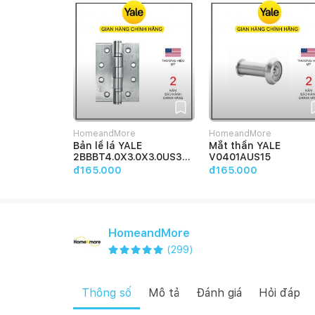
HomeandMore
HomeandMore
Bản lề lá YALE
Mắt thần YALE
2BBBT4.0X3.0X3.0US32
V0401AUS15
D
đ165.000
đ165.000
HomeandMore
(
299
)
Thông số
Mô tả
Đánh giá
Hỏi đáp