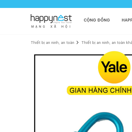
CỘNG ĐỒNG
HAP
M
Ạ
N
G
X
Ã
H
Ộ
I
Thiết bị an ninh, an toàn
Thiết bị an ninh, an toàn kh