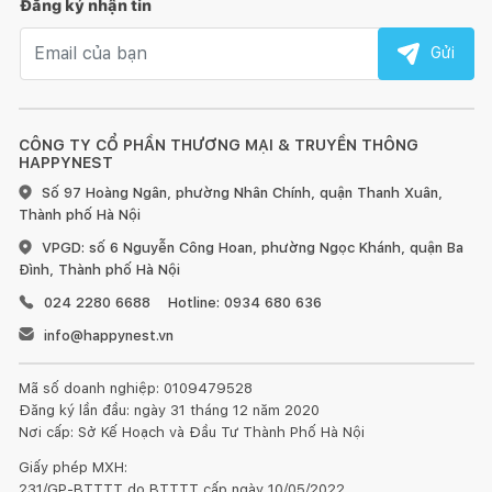
Đăng ký nhận tin
Email nhận tin
Gửi
CÔNG TY CỔ PHẦN THƯƠNG MẠI & TRUYỀN THÔNG
HAPPYNEST
Số 97 Hoàng Ngân, phường Nhân Chính, quận Thanh Xuân,
Thành phố Hà Nội
VPGD: số 6 Nguyễn Công Hoan, phường Ngọc Khánh, quận Ba
Đình, Thành phố Hà Nội
024 2280 6688
Hotline: 0934 680 636
info@happynest.vn
Mã số doanh nghiệp: 0109479528
Đăng ký lần đầu: ngày 31 tháng 12 năm 2020
Nơi cấp: Sở Kế Hoạch và Đầu Tư Thành Phố Hà Nội
Giấy phép MXH:
231/GP-BTTTT do BTTTT cấp ngày 10/05/2022