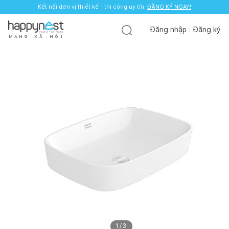
Kết nối đơn vị thiết kế - thi công uy tín.
ĐĂNG KÝ NGAY!
Đăng nhập
Đăng ký
M
Ạ
N
G
X
Ã
H
Ộ
I
1
/
3