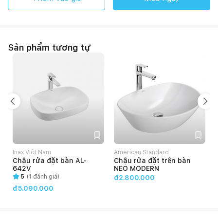
Sản phẩm tương tự
Inax Việt Nam
American Standard
V
Chậu rửa đặt bàn AL-
Chậu rửa đặt trên bàn
642V
NEO MODERN
5
(
1
đánh giá)
đ2.800.000
đ5.090.000