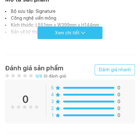
Bộ sưu tập: Signature
Công nghệ viền mỏng
Kích thước: L551mm x W399mm x H144mm
Bản vẽ kỹ thuật
Xem chi tiết
Đánh giá sản phẩm
Đánh giá nhanh
0
/5
(
0
đánh giá)
5
0
4
0
0
3
0
2
0
1
0