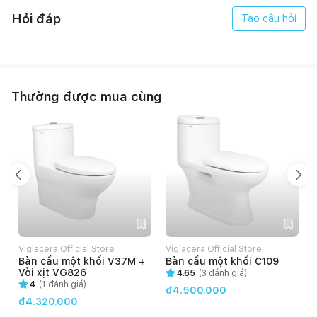
Hỏi đáp
Tạo câu hỏi
Thường được mua cùng
Viglacera Official Store
Viglacera Official Store
Bàn cầu một khối V37M +
Bàn cầu một khối C109
Vòi xịt VG826
4.65
(
3
đánh giá)
4
(
1
đánh giá)
đ4.500.000
đ4.320.000