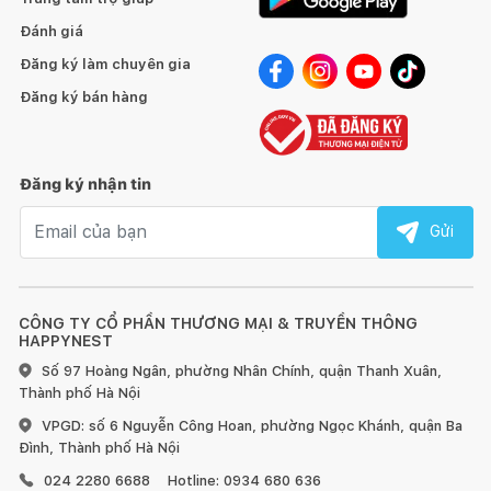
Đánh giá
Đăng ký làm chuyên gia
Đăng ký bán hàng
Đăng ký nhận tin
Email nhận tin
Gửi
CÔNG TY CỔ PHẦN THƯƠNG MẠI & TRUYỀN THÔNG
HAPPYNEST
Số 97 Hoàng Ngân, phường Nhân Chính, quận Thanh Xuân,
Thành phố Hà Nội
VPGD: số 6 Nguyễn Công Hoan, phường Ngọc Khánh, quận Ba
Bản vẽ kỹ thuật
Đình, Thành phố Hà Nội
024 2280 6688
Hotline: 0934 680 636