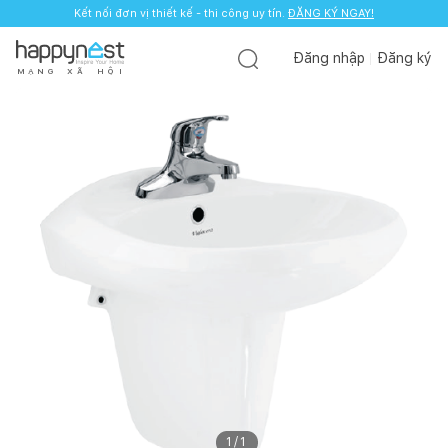
Kết nối đơn vị thiết kế - thi công uy tín.
ĐĂNG KÝ NGAY!
Đăng nhập
Đăng ký
M
Ạ
N
G
X
Ã
H
Ộ
I
1
/
1