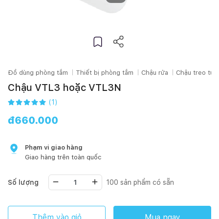
Đồ dùng phòng tắm
Thiết bị phòng tắm
Chậu rửa
Chậu treo tư
Chậu VTL3 hoặc VTL3N
(
1
)
đ
660.000
Phạm vi giao hàng
Giao hàng trên toàn quốc
Số lượng
100
sản phẩm có sẵn
Thêm vào giỏ
Mua ngay