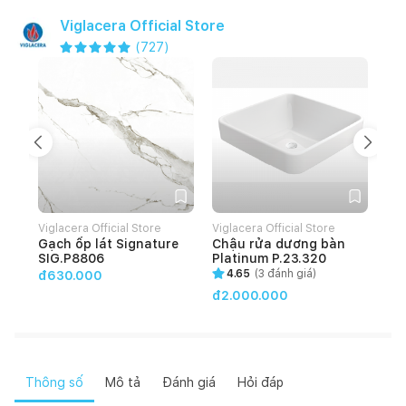
Viglacera Official Store
(
727
)
Viglacera Official Store
Viglacera Official Store
Vig
Gạch ốp lát Signature
Chậu rửa dương bàn
Gạ
SIG.P8806
Platinum P.23.320
HO
4.65
(
3
đánh giá)
đ630.000
đ2.000.000
đ4
Thông số
Mô tả
Đánh giá
Hỏi đáp