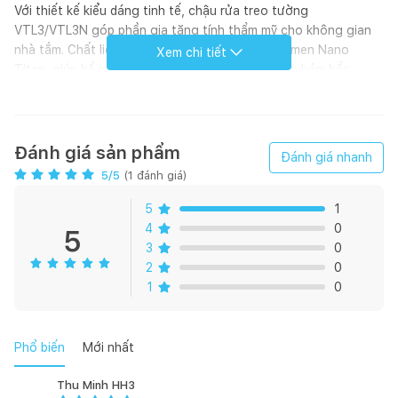
Với thiết kế kiểu dáng tinh tế, chậu rửa treo tường
VTL3/VTL3N góp phần gia tăng tính thẩm mỹ cho không gian
nhà tắm. Chất liệu sứ cao cấp cùng công nghệ men Nano
Xem chi tiết
Titan, giúp bề mặt chậu luôn sáng bóng và ngăn bám bẩn.
Đánh giá sản phẩm
Đánh giá nhanh
5
/5
(
1
đánh giá)
5
1
4
0
5
3
0
2
0
1
0
Phổ biến
Mới nhất
Thu Minh HH3