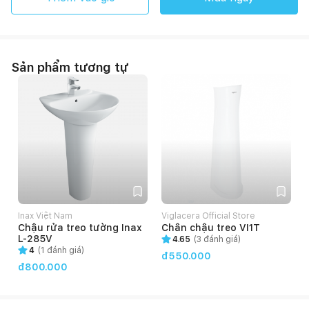
Sản phẩm tương tự
Inax Việt Nam
Viglacera Official Store
Chậu rửa treo tường Inax
Chân chậu treo VI1T
L-285V
4.65
(
3
đánh giá)
4
(
1
đánh giá)
đ550.000
đ800.000