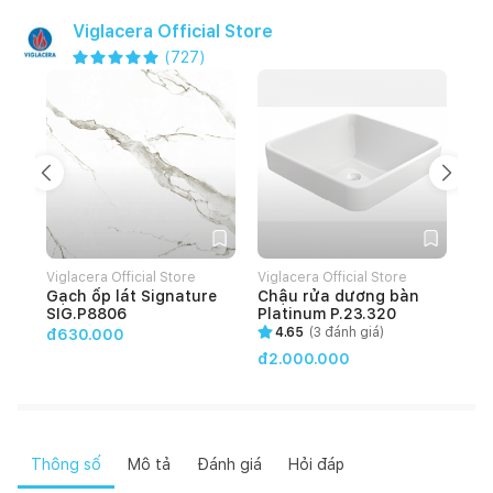
Viglacera Official Store
(
727
)
Viglacera Official Store
Viglacera Official Store
Vig
Gạch ốp lát Signature
Chậu rửa dương bàn
Gạ
SIG.P8806
Platinum P.23.320
HO
4.65
(
3
đánh giá)
đ630.000
đ2.000.000
đ4
Thông số
Mô tả
Đánh giá
Hỏi đáp