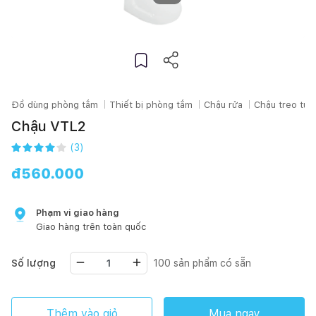
Đồ dùng phòng tắm
Thiết bị phòng tắm
Chậu rửa
Chậu treo tư
Chậu VTL2
(
3
)
đ
560.000
Phạm vi giao hàng
Giao hàng trên toàn quốc
Số lượng
100
sản phẩm có sẵn
Thêm vào giỏ
Mua ngay