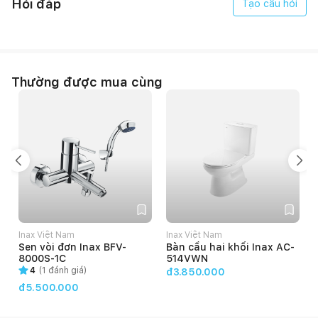
Hỏi đáp
Tạo câu hỏi
dính, tự làm sạch hiệu quả.
Đặc biệt, lớp men được thủy tinh hóa gắn chặt lên bề mặt sản
phẩm, giữ cho lớp men bền lâu và chống bị rửa trôi.
Thường được mua cùng
Inax Việt Nam
Inax Việt Nam
Sen vòi đơn Inax BFV-
Bàn cầu hai khối Inax AC-
8000S-1C
514VWN
4
(
1
đánh giá)
đ3.850.000
đ5.500.000