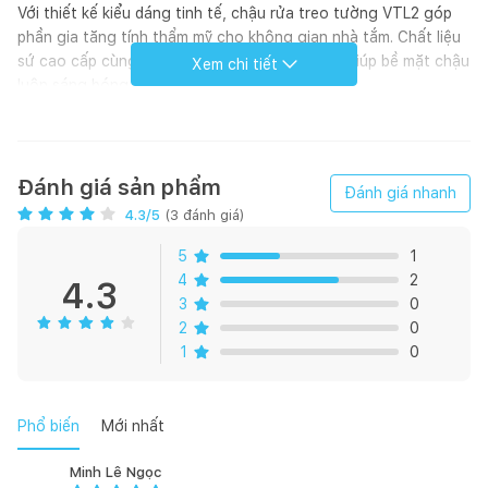
Với thiết kế kiểu dáng tinh tế, chậu rửa treo tường VTL2 góp
phần gia tăng tính thẩm mỹ cho không gian nhà tắm. Chất liệu
sứ cao cấp cùng công nghệ men Nano Titan, giúp bề mặt chậu
Xem chi tiết
luôn sáng bóng và ngăn bám bẩn.
Đánh giá sản phẩm
Đánh giá nhanh
4.3
/5
(
3
đánh giá)
5
1
4
2
4.3
3
0
2
0
1
0
Phổ biến
Mới nhất
Minh Lê Ngọc