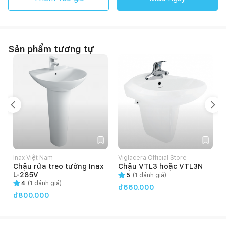
Sản phẩm tương tự
Inax Việt Nam
Viglacera Official Store
V
Chậu rửa treo tường Inax
Chậu VTL3 hoặc VTL3N
L-285V
5
(
1
đánh giá)
4
(
1
đánh giá)
đ660.000
đ800.000