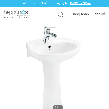
Kết nối đơn vị thiết kế - thi công uy tín.
ĐĂNG KÝ NGAY!
Đăng nhập
Đăng ký
M
Ạ
N
G
X
Ã
H
Ộ
I
1
/
1