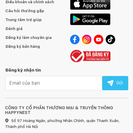
Điều khoản và chính sách
Câu hỏi thường gặp
Trung tâm trợ giúp
Đánh giá
Đăng ký làm chuyên gia
Đăng ký bán hàng
3. Công nghệ xả vành mở Open Rim
Đăng ký nhận tin
Bàn cầu hai khối VT18M ứng dụng công nghệ xả vành mở
Email nhận tin
Open Rim với lực xả mạnh mẽ, nước thông qua một cửa xả
Gửi
lớn lập tức tràn đều khắp hai bàn cầu. Nhờ vậy, chất thải
được nhanh chóng đẩy xuống ống thoát, đồng thời lòng
bàn cầu cũng được rửa sạch.
CÔNG TY CỔ PHẦN THƯƠNG MẠI & TRUYỀN THÔNG
HAPPYNEST
Công nghệ xả vành mở Open Rim giúp dòng nước xả nhanh và
Số 97 Hoàng Ngân, phường Nhân Chính, quận Thanh Xuân,
mạnh, đem đến trải nghiệm sử dụng sản phẩm tốt hơn cho
Thành phố Hà Nội
người dùng.