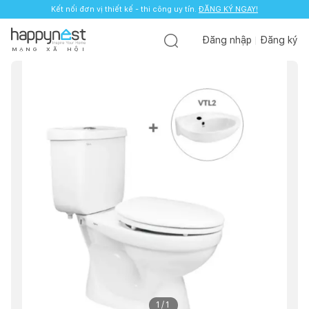
Kết nối đơn vị thiết kế - thi công uy tín.
ĐĂNG KÝ NGAY!
Đăng nhập
Đăng ký
M
Ạ
N
G
X
Ã
H
Ộ
I
1
/
1