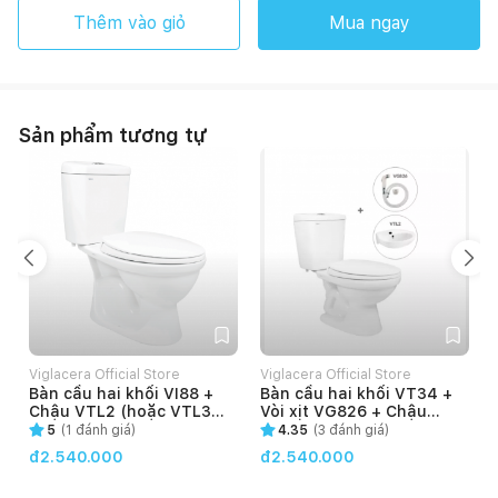
Thêm vào giỏ
Mua ngay
Sản phẩm tương tự
Viglacera Official Store
Viglacera Official Store
V
Bàn cầu hai khối VI88 +
Bàn cầu hai khối VT34 +
Chậu VTL2 (hoặc VTL3
Vòi xịt VG826 + Chậu
hoặc VTL3N)
VTL2 (hoặc VTL3 hoặc
5
(
1
đánh giá)
4.35
(
3
đánh giá)
VTL3N)
đ2.540.000
đ2.540.000