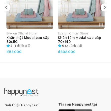
dính, tự làm sạch hiệu quả. Đặc biệt, lớp men được thủy tinh
hóa gắn chặt lên bề mặt sản phẩm, giữ cho lớp men bền lâu và
chống bị rửa trôi.
Everon Official Store
Everon Official Store
Khăn mặt Modal cao cấp
Khăn tắm Modal cao cấp
30x50
70x140
4
(
1
đánh giá)
4
(
2
đánh giá)
đ53.000
đ308.000
Tải app Happynest tại
Giới thiệu Happynest