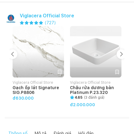
Viglacera Official Store
(
727
)
Viglacera Official Store
Viglacera Official Store
Vig
Gạch ốp lát Signature
Chậu rửa dương bàn
Gạ
SIG.P8806
Platinum P.23.320
HO
4.65
(
3
đánh giá)
đ630.000
đ2.000.000
đ4
Thông số
Mô tả
Đánh giá
Hỏi đáp