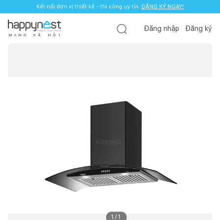
Kết nối đơn vị thiết kế - thi công uy tín.
ĐĂNG KÝ NGAY!
Đăng nhập
Đăng ký
M
Ạ
N
G
X
Ã
H
Ộ
I
1
/
1