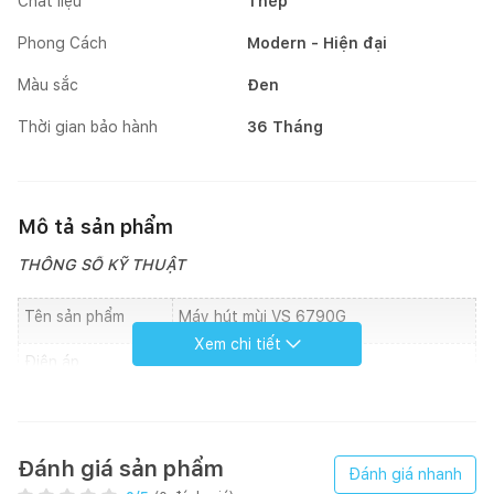
Chất liệu
Thép
Phong Cách
Modern - Hiện đại
Màu sắc
Đen
Thời gian bảo hành
36 Tháng
Mô tả sản phẩm
THÔNG SỐ KỸ THUẬT
Tên sản phẩm
Máy hút mùi VS 6790G
Xem chi tiết
Điện áp
220V-240V 50/60HZ
Công suất
225W
Lưu lượng hút
1.000m3/h
Đánh giá sản phẩm
Đánh giá nhanh