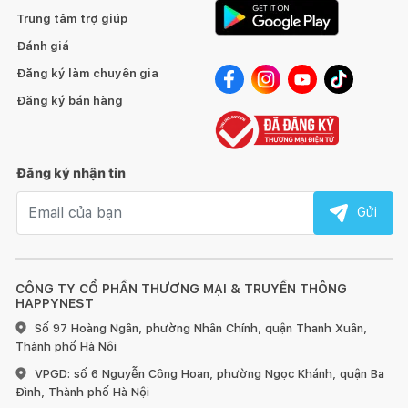
ánh sáng tự nhiên và sáng rõ, giúp tạo ra không gian bếp sáng
Trung tâm trợ giúp
hơn và tăng tính thẩm mỹ.
Đánh giá
Đăng ký làm chuyên gia
Với điều khiển cơ tiện lợi, máy hút mùi VS 6790G cho phép bạn
dễ dàng điều chỉnh các chế độ và công suất hút một cách dễ
Đăng ký bán hàng
dàng và thuận tiện.
Tóm lại, máy hút mùi VS 6790G là sự kết hợp tuyệt vời giữa
Đăng ký nhận tin
thiết kế và hiệu suất. Với thân làm bằng thép không gỉ màu đen
430SS, mặt kính cong, động cơ tuabin siêu bền, bộ lọc kép
Email nhận tin
Gửi
Aluminum inox dạng thanh, và đèn Led sáng rõ, máy hút mùi
này sẽ không chỉ giúp loại bỏ mùi hôi và dầu mỡ trong không
gian bếp, mà còn tạo điểm nhấn thẩm mỹ cho không gian nấu
nướng của bạn.
CÔNG TY CỔ PHẦN THƯƠNG MẠI & TRUYỀN THÔNG
HAPPYNEST
Số 97 Hoàng Ngân, phường Nhân Chính, quận Thanh Xuân,
Thành phố Hà Nội
VPGD: số 6 Nguyễn Công Hoan, phường Ngọc Khánh, quận Ba
Đình, Thành phố Hà Nội