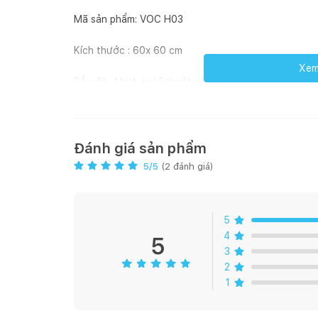
Mã sản phẩm: VOC H03
Kích thước : 60x 60 cm
Xem 
Bề mặt : Matt, in kỹ thuật số, random
Loại gạch: Porcelain
Quy cách đóng gói: 04 viên/ hộp (1,44m2)
Đánh giá sản phẩm
5
/5
(
2
đánh giá)
Giá hiển thị được tính theo m2
5
4
5
3
2
1