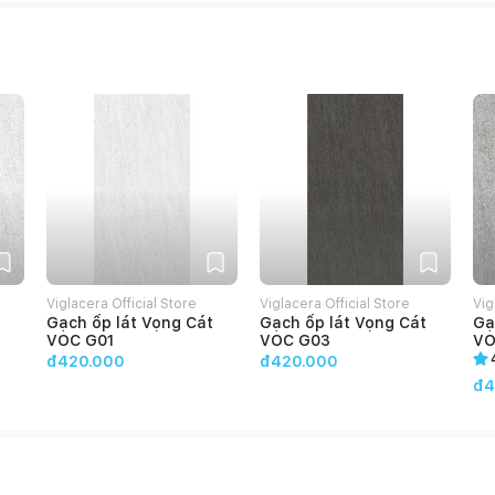
Viglacera Official Store
Viglacera Official Store
Vig
Gạch ốp lát Vọng Cát
Gạch ốp lát Vọng Cát
Gạ
VOC G01
VOC G03
VO
đ420.000
đ420.000
đ4