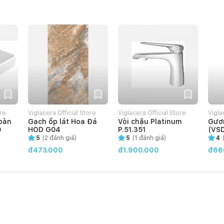
ore
Viglacera Official Store
Viglacera Official Store
Vigla
bàn
Gạch ốp lát Hoa Đá
Vòi chậu Platinum
Gươ
0
HOD G04
P.51.351
(VS
5
(
2
đánh giá)
5
(
1
đánh giá)
4
đ473.000
đ1.900.000
đ66