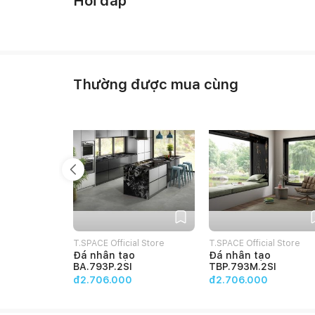
Hỏi đáp
Thường được mua cùng
T.SPACE Official Store
T.SPACE Official Store
Đá nhân tạo
Đá nhân tạo
BA.793P.2SI
TBP.793M.2SI
đ2.706.000
đ2.706.000