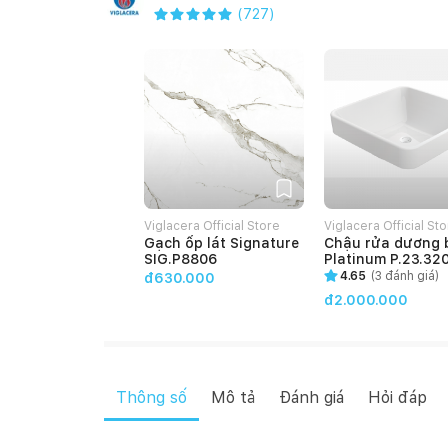
(
727
)
Viglacera Official Store
Viglacera Official St
Gạch ốp lát Signature
Chậu rửa dương 
SIG.P8806
Platinum P.23.32
4.65
(
3
đánh giá)
đ630.000
đ2.000.000
Thông số
Mô tả
Đánh giá
Hỏi đáp