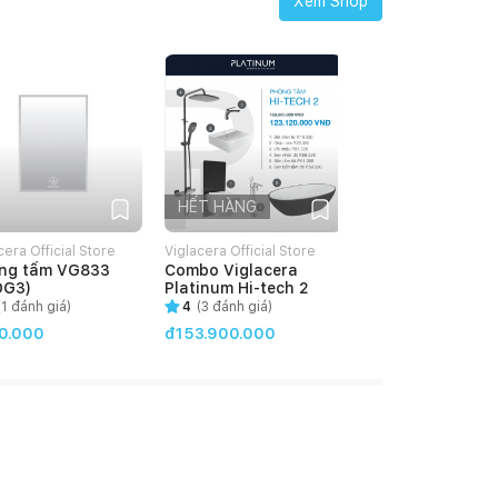
Xem Shop
HẾT HÀNG
cera Official Store
Viglacera Official Store
ng tấm VG833
Combo Viglacera
DG3)
Platinum Hi-tech 2
(
1
đánh giá)
4
(
3
đánh giá)
0.000
đ153.900.000