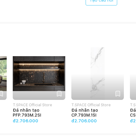
Tạo câu hỏi
T.SPACE Official Store
T.SPACE Official Store
T.S
Đá nhân tạo
Đá nhân tạo
Đá
PFP.793M.2SI
CP.793M.1SI
CS
đ2.706.000
đ2.706.000
đ2