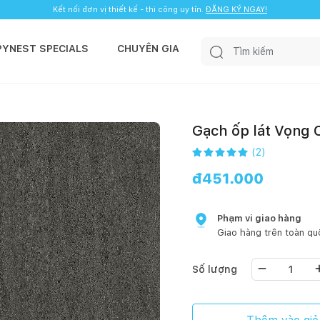
Kết nối đơn vị thiết kế - thi công uy tín.
ĐĂNG KÝ NGAY!
PYNEST SPECIALS
CHUYÊN GIA
Gạch ốp lát Vọng
(
2
)
đ
451.000
Phạm vi giao hàng
Giao hàng trên toàn qu
Số lượng