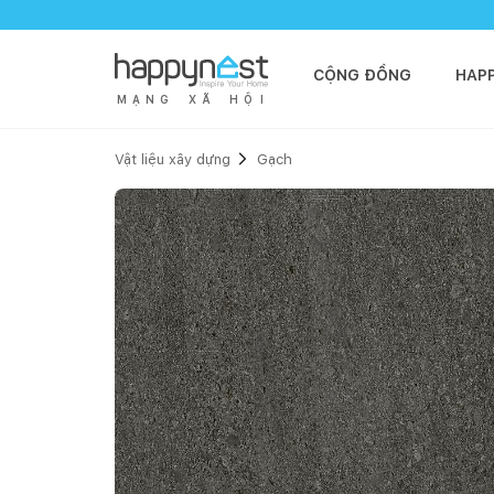
CỘNG ĐỒNG
HAP
M
Ạ
N
G
X
Ã
H
Ộ
I
Vật liệu xây dựng
Gạch