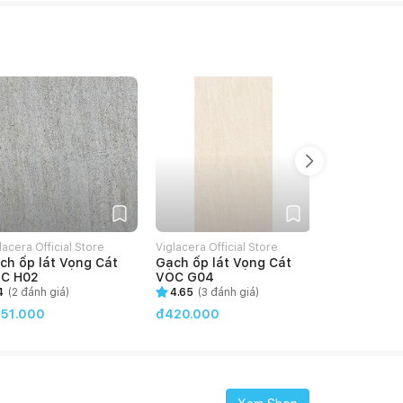
lacera Official Store
Viglacera Official Store
T.SPACE Offic
ch ốp lát Vọng Cát
Gạch ốp lát Vọng Cát
Gạch ốp lát
C H02
VOC G04
3128
4
(
2
đánh giá)
4.65
(
3
đánh giá)
đ668.000
51.000
đ420.000