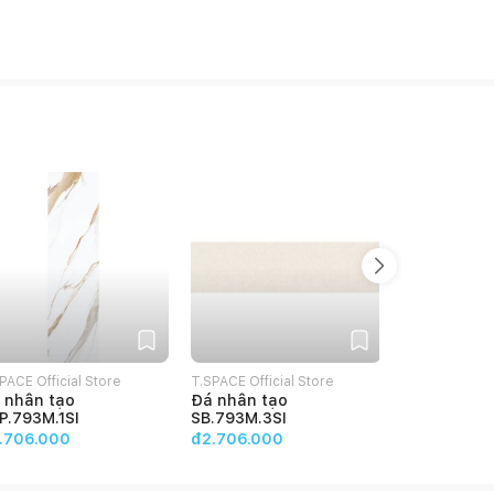
PACE Official Store
T.SPACE Official Store
T.SPACE Offic
 nhân tạo
Đá nhân tạo
Đá nhân tạ
P.793M.1SI
SB.793M.3SI
SN.793M.2S
.706.000
đ2.706.000
đ2.706.00