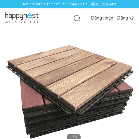
Kết nối đơn vị thiết kế - thi công uy tín.
ĐĂNG KÝ NGAY!
Đăng nhập
Đăng ký
M
Ạ
N
G
X
Ã
H
Ộ
I
1
/
5