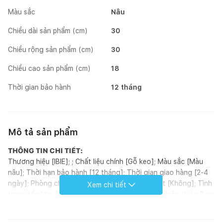
Màu sắc
Nâu
Chiều dài sản phẩm (cm)
30
Chiều rộng sản phẩm (cm)
30
Chiều cao sản phẩm (cm)
18
Thời gian bảo hành
12 tháng
Mô tả sản phẩm
THÔNG TIN CHI TIẾT:
Thương hiệu [IBIE]; ; Chất liệu chính [Gỗ keo]; Màu sắc [Màu
nâu]; Thời hạn bảo hành [12 tháng]; Thời gian giao hàng [2-4
ngày]; Phòng chính [Ngoài trời]; Yêu cầu lắp đặt [Không]; Tình
Xem chi tiết
trạng tồn kho [Có sẵn]; Phong cách [Seaside]; Hoàn thiện [Lau
dầu]; Kích thước (mm) [300 x 300 x 18]; Loại sản phẩm [Ván
sàn]; Xuất xứ [Việt Nam]; ; Đơn vị tính [Cái]; Kiểu dáng [Hình