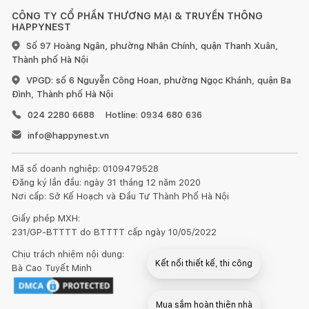
HƯỚNG DẪN SỬ DỤNG, BẢO QUẢN:
CÔNG TY CỔ PHẦN THƯƠNG MẠI & TRUYỀN THÔNG
HAPPYNEST
1. Đối với đồ gỗ trong nhà:
Số 97 Hoàng Ngân, phường Nhân Chính, quận Thanh Xuân,
Thành phố Hà Nội
VPGD: số 6 Nguyễn Công Hoan, phường Ngọc Khánh, quận Ba
Đình, Thành phố Hà Nội
024 2280 6688
Hotline: 0934 680 636
Tránh để đồ quá nóng hoặc quá lạnh trực tiếp lên bề mặt
gỗ, hãy dùng miếng lót bên dưới.
info@happynest.vn
Sử dụng vải khô để làm sạch bề mặt gỗ ngay khi bị bẩn.
Mã số doanh nghiệp: 0109479528
Đăng ký lần đầu: ngày 31 tháng 12 năm 2020
Đối với đồ nội thất làm từ gỗ, chúng tôi khuyến nghị nên
Nơi cấp: Sở Kế Hoạch và Đầu Tư Thành Phố Hà Nội
dùng sáp và xi bóng gỗ để chà sạch và làm mới ít nhất 6 tháng
Giấy phép MXH:
một lần.
231/GP-BTTTT do BTTTT cấp ngày 10/05/2022
Chịu trách nhiệm nội dung:
Đồ nội thất bằng gỗ sẽ có sự khác nhau về vân gỗ hoặc
Kết nối thiết kế, thi công
Bà Cao Tuyết Minh
những tì vết tự nhiên mà không làm ảnh hưởng đến chất lượng
và tính thẩm mỹ của sản phẩm.
Mua sắm hoàn thiện nhà