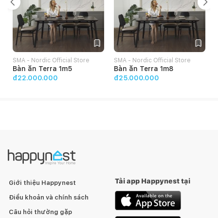
SMA - Nordic Official Store
SMA - Nordic Official Store
S
Bàn ăn Terra 1m5
Bàn ăn Terra 1m8
đ22.000.000
đ25.000.000
Tải app Happynest tại
Giới thiệu Happynest
Điều khoản và chính sách
Câu hỏi thường gặp