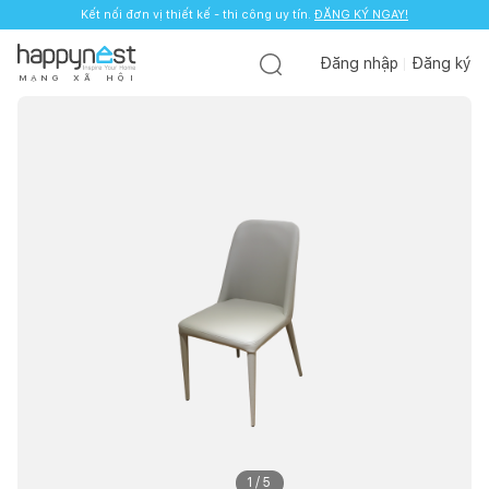
Kết nối đơn vị thiết kế - thi công uy tín.
ĐĂNG KÝ NGAY!
Đăng nhập
Đăng ký
M
Ạ
N
G
X
Ã
H
Ộ
I
1
/
5