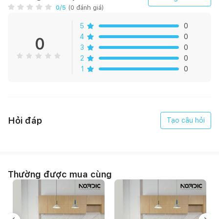
0
/5
(
0
đánh giá)
5
0
4
0
0
3
0
2
0
1
0
Hỏi đáp
Tạo câu hỏi
Thường được mua cùng