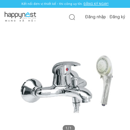
Kết nối đơn vị thiết kế - thi công uy tín.
ĐĂNG KÝ NGAY!
Đăng nhập
Đăng ký
M
Ạ
N
G
X
Ã
H
Ộ
I
1
/
1