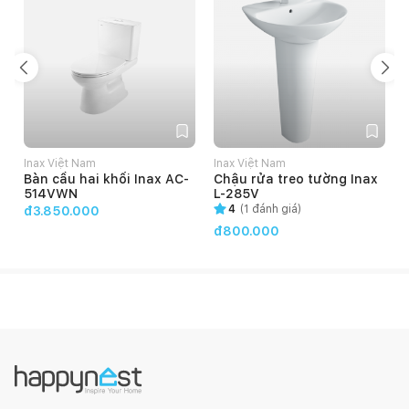
Kết cấu dạng tổ ong giúp ổn định lưu lượng, tạo ra dòng
nước êm, giảm tiếng ồn, tạo bọt, tiết kiệm nước.
Các chi tiết gioăng cao su có tính đàn hồi tốt, chịu mài
mòn, chịu được nhiệt độ lên đến 90 độ C
Inax Việt Nam
Inax Việt Nam
Bàn cầu hai khối Inax AC-
Chậu rửa treo tường Inax
514VWN
L-285V
4
(
1
đánh giá)
đ3.850.000
đ800.000