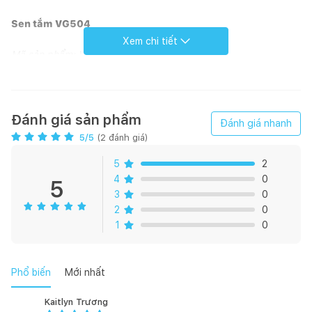
Sen tắm VG504
Xem chi tiết
Mã sản phẩm: VG504
Sử dụng bộ chia nước nhập khẩu từ Châu Âu, sen tắm
VG504 có độ bền cao lên đến hơn 10 năm. Bát sen 3 chế độ
massage sử dụng công nghệ hòa trộn khí vào nước, cùng kết
Đánh giá sản phẩm
Đánh giá nhanh
cấu dạng tổ ong giúp ổn định lưu lượng, tạo ra dòng nước êm
5
/5
(
2
đánh giá)
ái, đem đến trải nghiệm thư giãn cho người dùng.
5
2
4
0
5
3
0
2
0
1
0
Phổ biến
Mới nhất
Kaitlyn Trương