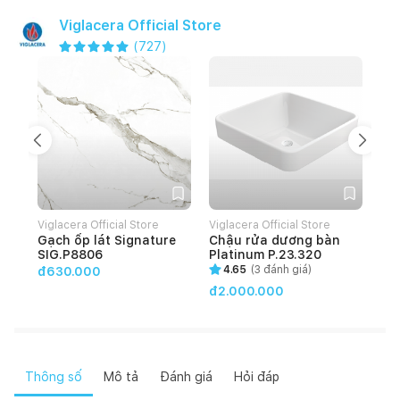
Viglacera Official Store
(
727
)
Viglacera Official Store
Viglacera Official Store
Vig
Gạch ốp lát Signature
Chậu rửa dương bàn
Gạ
SIG.P8806
Platinum P.23.320
HO
4.65
(
3
đánh giá)
đ630.000
đ2.000.000
đ4
Thông số
Mô tả
Đánh giá
Hỏi đáp