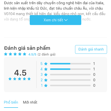
Được sản xuất trên dây chuyền công nghệ hiện đại của Italia,
linh kiện nhập khẩu từ Đức, đạt tiêu chuẩn châu Âu, vòi chậu
VG104 mang thiết kế hiện đại, kiểu dáng nhỏ gọn, kết cấu đầu
vòi dạng tổ ong tạo dòng nước êm và tiết kiệm nước.
Xem chi tiết
Đánh giá sản phẩm
Đánh giá nhanh
4.5
/5
(
2
đánh giá)
5
1
4
1
4.5
3
0
2
0
1
0
Những tính năng nổi bật
Phổ biến
Mới nhất