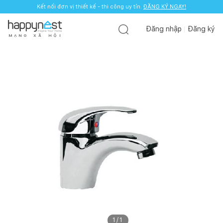
Kết nối đơn vị thiết kế - thi công uy tín.
ĐĂNG KÝ NGAY!
Đăng nhập
Đăng ký
M
Ạ
N
G
X
Ã
H
Ộ
I
1
/
1