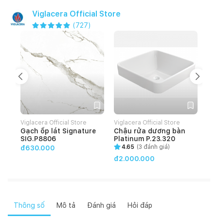
Viglacera Official Store
(
727
)
Viglacera Official Store
Viglacera Official Store
Vig
Gạch ốp lát Signature
Chậu rửa dương bàn
Gạ
SIG.P8806
Platinum P.23.320
HO
4.65
(
3
đánh giá)
đ630.000
đ2.000.000
đ4
Thông số
Mô tả
Đánh giá
Hỏi đáp