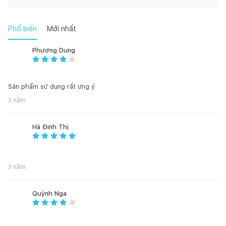
đem đến trải nghiệm sử dụng mạnh mẽ và bền bỉ.
Phổ biến
Mới nhất
Phương Dung
Sản phẩm sử dụng rất ưng ý
3 năm
Hà Đinh Thị
3 năm
Quỳnh Nga