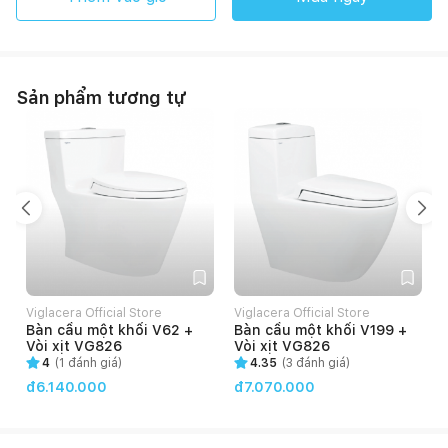
Sản phẩm tương tự
Viglacera Official Store
Viglacera Official Store
V
Bàn cầu một khối V62 +
Bàn cầu một khối V199 +
Vòi xịt VG826
Vòi xịt VG826
4
(
1
đánh giá)
4.35
(
3
đánh giá)
đ6.140.000
đ7.070.000