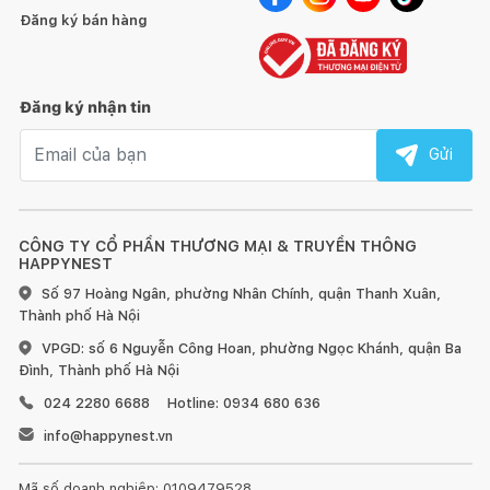
VIỆT NAM
Đăng ký bán hàng
Bàn cầu một khối Fansipan nằm trong
bộ sản phẩm đồng
bộ Fansipan
, bao gồm:
bàn cầu một khối Fansipan
(V700),
Đăng ký nhận tin
chậu rửa treo tường Fansipan
(CD58),
sen tắm nóng lạnh
Email nhận tin
VG541.1
và
vòi chậu nóng lạnh 141.1
. Bộ sản phẩm là sự tương
Gửi
đồng, hài hòa cả về đường nét thiết kế lẫn công năng sử
dụng.
CÔNG TY CỔ PHẦN THƯƠNG MẠI & TRUYỀN THÔNG
HAPPYNEST
Số 97 Hoàng Ngân, phường Nhân Chính, quận Thanh Xuân,
Thành phố Hà Nội
VPGD: số 6 Nguyễn Công Hoan, phường Ngọc Khánh, quận Ba
Đình, Thành phố Hà Nội
024 2280 6688
Hotline: 0934 680 636
info@happynest.vn
Mã số doanh nghiệp: 0109479528