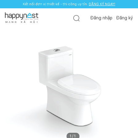
Kết nối đơn vị thiết kế - thi công uy tín.
ĐĂNG KÝ NGAY!
Đăng nhập
Đăng ký
M
Ạ
N
G
X
Ã
H
Ộ
I
1
/
1