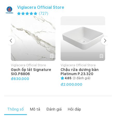
Viglacera Official Store
(
727
)
Viglacera Official Store
Viglacera Official Store
Vig
Gạch ốp lát Signature
Chậu rửa dương bàn
Gạ
SIG.P8806
Platinum P.23.320
HO
4.65
(
3
đánh giá)
đ630.000
đ2.000.000
đ4
Thông số
Mô tả
Đánh giá
Hỏi đáp