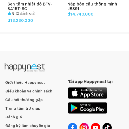
Sen tắm nhiệt độ BFV-
Nắp bồn cầu thông minh
3415T-8C
JB891
Tráng lòng siphon: Toàn bộ lòng ống thải siphon của bàn
5
(
2
đánh giá)
đ14.740.000
cầu được tráng men 100%, đảm bảo các chất bẩn không bám
đ13.230.000
dính trong bàn cầu.
2. Thông số kỹ thuật
Tải app Happynest tại
Giới thiệu Happynest
Điều khoản và chính sách
Câu hỏi thường gặp
Trung tâm trợ giúp
Đánh giá
Đăng ký làm chuyên gia
BỘ SẢN PHẨM ĐỒNG BỘ FANSIPAN - TỰ HÀO DẤU ẤN