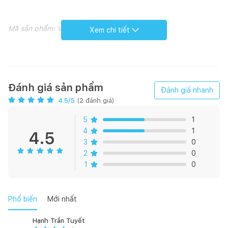
Mã sản phẩm: V42M
Xem chi tiết
Chậu đặt bàn V42M với thiết kế viền mỏng thời trang, góp
phần gia tăng tính thẩm mỹ cho không gian nhà tắm. Chất liệu
sứ cao cấp cùng công nghệ men Nano Titan, giúp bề mặt chậu
Đánh giá sản phẩm
Đánh giá nhanh
luôn sáng bóng và ngăn bám bẩn.
4.5
/5
(
2
đánh giá)
5
1
4
1
4.5
3
0
2
0
1
0
Phổ biến
Mới nhất
Hạnh Trần Tuyết