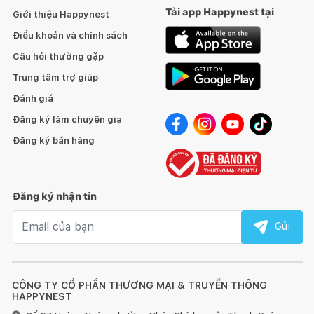
Tải app Happynest tại
Giới thiệu Happynest
Điều khoản và chính sách
Câu hỏi thường gặp
Trung tâm trợ giúp
Đánh giá
Đăng ký làm chuyên gia
Đăng ký bán hàng
Đăng ký nhận tin
Email nhận tin
Gửi
CÔNG TY CỔ PHẦN THƯƠNG MẠI & TRUYỀN THÔNG
HAPPYNEST
Bản vẽ kỹ thuật