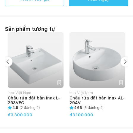
Sản phẩm tương tự
Inax Việt Nam
Inax Việt Nam
V
Chậu rửa đặt bàn Inax L-
Chậu rửa đặt bàn Inax AL-
293VEC
294V
4.5
(
2
đánh giá)
4.65
(
3
đánh giá)
đ3.300.000
đ3.100.000