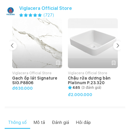
Viglacera Official Store
(
727
)
Viglacera Official Store
Viglacera Official Store
Vig
Gạch ốp lát Signature
Chậu rửa dương bàn
Gạ
SIG.P8806
Platinum P.23.320
HO
4.65
(
3
đánh giá)
đ630.000
đ2.000.000
đ4
Thông số
Mô tả
Đánh giá
Hỏi đáp