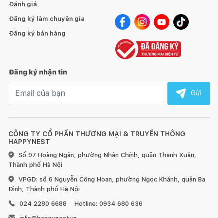
Đánh giá
Nam. Lớp men phủ bạc trên bề mặt sản phẩm vừa có công
dụng kháng khuẩn, vừa có khả năng chống thấm, chống bám
Đăng ký làm chuyên gia
dính, tự làm sạch hiệu quả.
Đăng ký bán hàng
Đặc biệt, lớp men được thủy tinh hóa gắn chặt lên bề mặt sản
phẩm, giữ cho lớp men bền lâu và chống bị rửa trôi.
Đăng ký nhận tin
Email nhận tin
Gửi
CÔNG TY CỔ PHẦN THƯƠNG MẠI & TRUYỀN THÔNG
HAPPYNEST
Số 97 Hoàng Ngân, phường Nhân Chính, quận Thanh Xuân,
Thành phố Hà Nội
VPGD: số 6 Nguyễn Công Hoan, phường Ngọc Khánh, quận Ba
Đình, Thành phố Hà Nội
024 2280 6688
Hotline: 0934 680 636