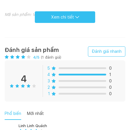
Mã sản phẩm: V39
Xem chi tiết
Với thiết kế kiểu dáng tinh tế, chậu rửa treo tường V39 góp
phần gia tăng tính thẩm mỹ cho không gian nhà tắm. Chất liệu
sứ cao cấp cùng công nghệ men Nano Titan, giúp bề mặt chậu
Đánh giá sản phẩm
Đánh giá nhanh
luôn sáng bóng và ngăn bám bẩn.
4
/5
(
1
đánh giá)
5
0
4
1
4
3
0
2
0
1
0
Phổ biến
Mới nhất
Linh Linh Quách