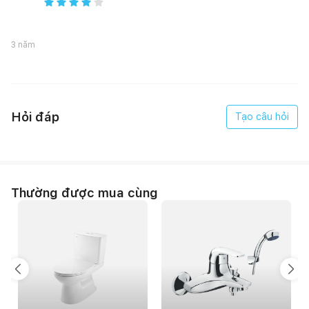
3 năm
Hỏi đáp
Tạo câu hỏi
Những tính năng nổi bật
Thường được mua cùng
Thiết kế treo tường, chân lửng giúp tiết kiệm không gian tối đa
và dễ dàng vệ sinh.