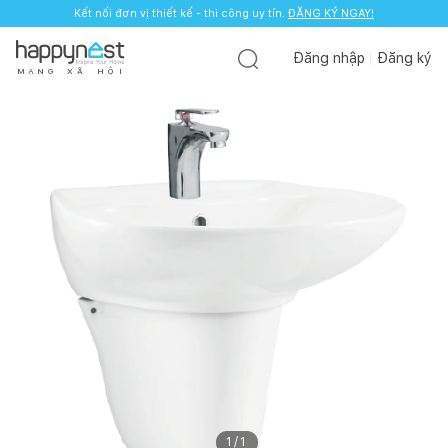
Kết nối đơn vị thiết kế - thi công uy tín.
ĐĂNG KÝ NGAY!
Đăng nhập
Đăng ký
M
Ạ
N
G
X
Ã
H
Ộ
I
1
/
1