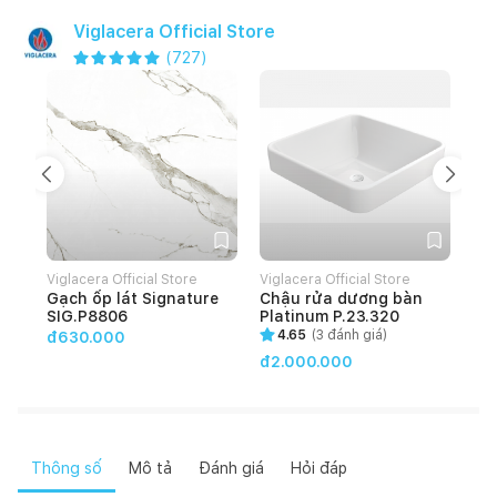
Viglacera Official Store
(
727
)
Viglacera Official Store
Viglacera Official Store
Vig
Gạch ốp lát Signature
Chậu rửa dương bàn
Gạ
SIG.P8806
Platinum P.23.320
HO
4.65
(
3
đánh giá)
đ630.000
đ2.000.000
đ4
Thông số
Mô tả
Đánh giá
Hỏi đáp