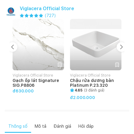
Viglacera Official Store
(
727
)
Viglacera Official Store
Viglacera Official Store
Vig
Gạch ốp lát Signature
Chậu rửa dương bàn
Gạ
SIG.P8806
Platinum P.23.320
HO
4.65
(
3
đánh giá)
đ630.000
đ2.000.000
đ4
Thông số
Mô tả
Đánh giá
Hỏi đáp