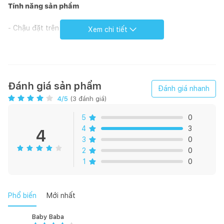
Tính năng sản phẩm
- Chậu đặt trên bàn.
Xem chi tiết
- Men Nano nung: Diệt khuẩn, chống bám dính.
- Phù hợp lắp đặt với vòi VG1023M, VG111, VG168, VG119
Đánh giá sản phẩm
Đánh giá nhanh
Bản vẽ kỹ thuật
4
/5
(
3
đánh giá)
5
0
4
3
4
3
0
2
0
1
0
Phổ biến
Mới nhất
Baby Baba