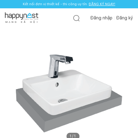
Kết nối đơn vị thiết kế - thi công uy tín.
ĐĂNG KÝ NGAY!
Đăng nhập
Đăng ký
M
Ạ
N
G
X
Ã
H
Ộ
I
1
/
1