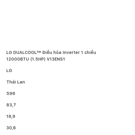
LG DUALCOOL™ Điều hòa Inverter 1 chiều
12000BTU (1.5HP) V13ENS1
LG
Thái Lan
596
83,7
18,9
30,8