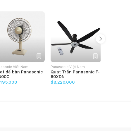
asonic Việt Nam
Panasonic Việt Nam
Panasonic Vi
ạt để bàn Panasonic
Quạt Trần Panasonic F-
Quạt cây P
400C
60XDN
307KH
.195.000
đ8.220.000
đ2.073.000