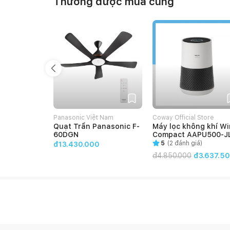
Thường được mua cùng
Panasonic Việt Nam
Coway Official Store
Quạt Trần Panasonic F-
Máy lọc không khí Wi
60DGN
Compact AAPU500-J
5
(
2
đánh giá)
đ13.430.000
đ
4.850.000
đ3.637.5