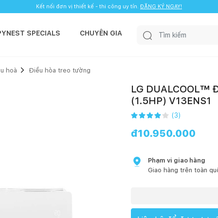
Kết nối đơn vị thiết kế - thi công uy tín.
ĐĂNG KÝ NGAY!
PYNEST SPECIALS
CHUYÊN GIA
u hoà
Điều hòa treo tường
LG DUALCOOL™ Điề
(1.5HP) V13ENS1
(
3
)
đ
10.950.000
Phạm vi giao hàng
Giao hàng trên toàn qu