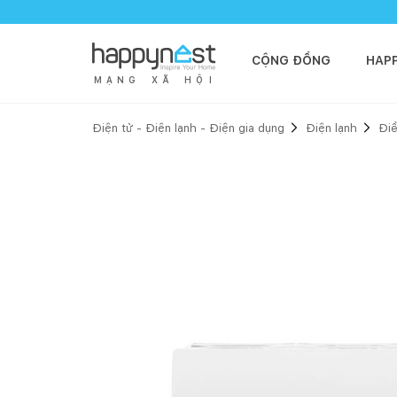
CỘNG ĐỒNG
HAP
M
Ạ
N
G
X
Ã
H
Ộ
I
Điện tử - Điện lạnh - Điện gia dụng
Điện lạnh
Điề