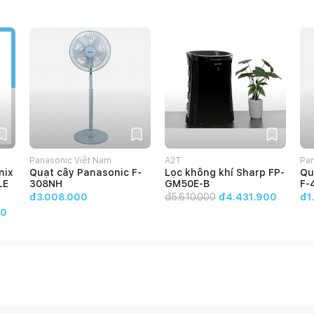
Panasonic Việt Nam
A2T
Pan
nix
Quạt cây Panasonic F-
Lọc không khí Sharp FP-
Qu
LE
308NH
GM50E-B
F-
đ3.008.000
đ
5.610.000
đ4.431.900
đ1
00