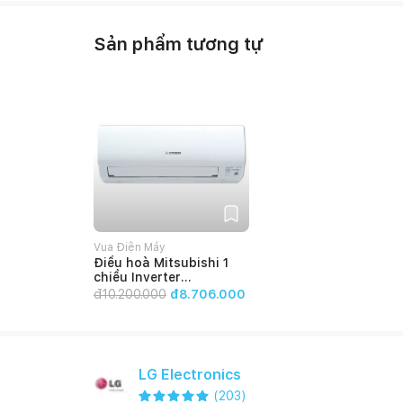
Sản phẩm tương tự
Vua Điện Máy
Điều hoà Mitsubishi 1
chiều Inverter
SRK10YXP-
đ
10.200.000
đ8.706.000
W5/SRC10YXP-W5
9000BTU
LG Electronics
(
203
)