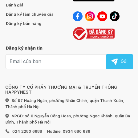
Ethernet Input: 1ea
Đánh giá
RF Input (Antenna/Cable): 1ea
Đăng ký làm chuyên gia
SPDIF (Optical Digital Audio Out): 1ea
Đăng ký bán hàng
NĂNG LƯỢNG
Power Supply (Voltage, Hz): AC 100~240V 50-60Hz
Đăng ký nhận tin
Mức tiêu thụ điện ở chế độ chờ: Dưới 0.5W
Email nhận tin
Gửi
PHỤ KIỆN ĐI KÈM
Điều khiển: Điều khiển chuột bay Magic Remote
Pin điều khiển: Có (AA x 2EA)
CÔNG TY CỔ PHẦN THƯƠNG MẠI & TRUYỀN THÔNG
Power Cable: Có (Có thể tháo rời)
HAPPYNEST
Số 97 Hoàng Ngân, phường Nhân Chính, quận Thanh Xuân,
Thành phố Hà Nội
Các tính năng chính
VPGD: số 6 Nguyễn Công Hoan, phường Ngọc Khánh, quận Ba
Đình, Thành phố Hà Nội
024 2280 6688
Hotline: 0934 680 636