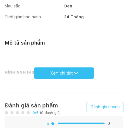
Màu sắc
Đen
Thời gian bảo hành
24 Tháng
Mô tả sản phẩm
HÌNH ẢNH (HIỂN THỊ)
Xem chi tiết
Loại màn hình: 4K UHD
Độ phân giải màn hình: 4K Ultra HD (3,840 x 2,160)
Tốc độ phản hồi: 60Hz Native
Đánh giá sản phẩm
Đánh giá nhanh
0
/5
(
0
đánh giá)
HÌNH ẢNH (XỬ LÝ)
5
0