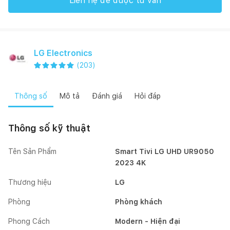
Liên hệ để được tư vấn
LG Electronics
(
203
)
Thông số
Mô tả
Đánh giá
Hỏi đáp
Thông số kỹ thuật
Tên Sản Phẩm
Smart Tivi LG UHD UR9050
2023 4K
Thương hiệu
LG
Phòng
Phòng khách
Phong Cách
Modern - Hiện đại