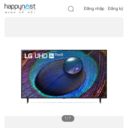
Đăng nhập
Đăng ký
M
Ạ
N
G
X
Ã
H
Ộ
I
1
/
7