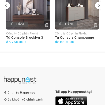
HẾT HÀNG
HẾT HÀNG
Công ty Cổ phần Flexfit
Công ty Cổ phần Flexfit
C
Tủ Console Brooklyn 3
Tủ Console Champagne
đ5.750.000
đ8.630.000
Sofa Toron - SFK1757
được làm từ
100% Da bò Hàn Quốc
hoàn toàn tự nhiên chất lượng cao. Bề mặt da mềm, êm, căng
bóng và đã được xử lý bề mặt chống xước những vẫn đảm bảo
các đặc tính tự nhiên của da Bò.
Tải app Happynest tại
Giới thiệu Happynest
Điều khoản và chính sách