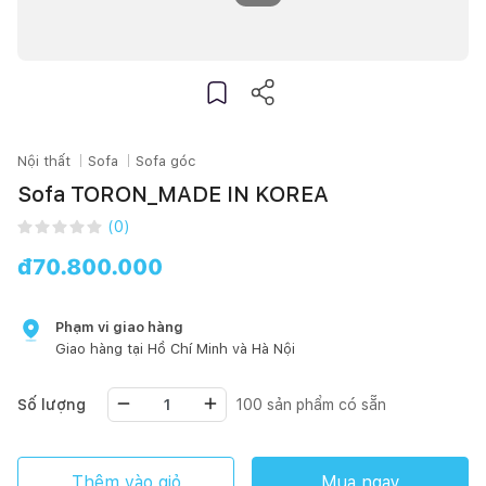
Nội thất
Sofa
Sofa góc
Sofa TORON_MADE IN KOREA
(
0
)
đ
70.800.000
Phạm vi giao hàng
Giao hàng tại
Hồ Chí Minh
và Hà Nội
Số lượng
100
sản phẩm có sẵn
Thêm vào giỏ
Mua ngay