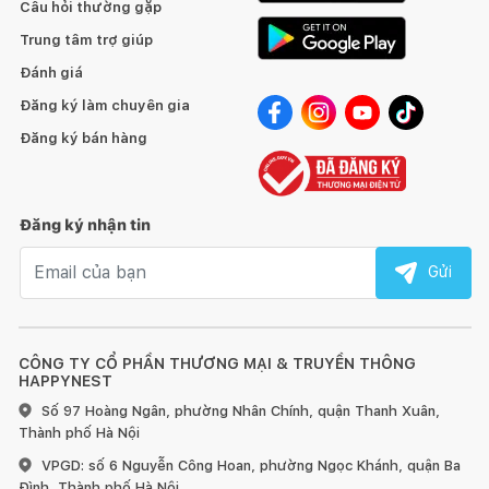
Câu hỏi thường gặp
Trung tâm trợ giúp
Đánh giá
Đăng ký làm chuyên gia
Đăng ký bán hàng
Đăng ký nhận tin
Email nhận tin
Gửi
Sofa Toron - SFK1757
có khung làm từ
gỗ Nawang nhập
khẩu
rất thịnh hành tại
Hàn Quốc.
Đây là loại gỗ làm sofa rất
phổ biến tại Hàn Quốc bởi đặc tính độ cứng cao và khả năng
CÔNG TY CỔ PHẦN THƯƠNG MẠI & TRUYỀN THÔNG
HAPPYNEST
uốn cong theo mong muốn.
RUCHE
đã chọn sử dụng
gỗ nguyên tấm đã qua xử lý chống mối mọt, bề mặt nhẵn, vân
Số 97 Hoàng Ngân, phường Nhân Chính, quận Thanh Xuân,
gỗ đẹp và chắc chắn.
Thành phố Hà Nội
VPGD: số 6 Nguyễn Công Hoan, phường Ngọc Khánh, quận Ba
Phần chân sofa cũng sử dụng bằng
gỗ Nawang
đã được sơn
Đình, Thành phố Hà Nội