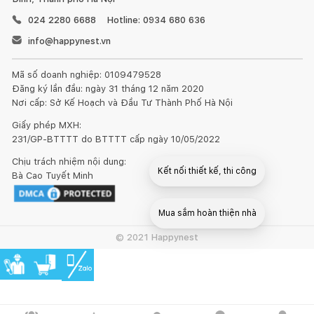
phủ bóng phù hợp với mọi thời tiết.
024 2280 6688
Hotline: 0934 680 636
info@happynest.vn
Mã số doanh nghiệp: 0109479528
Đăng ký lần đầu: ngày 31 tháng 12 năm 2020
Nơi cấp: Sở Kế Hoạch và Đầu Tư Thành Phố Hà Nội
Giấy phép MXH:
231/GP-BTTTT do BTTTT cấp ngày 10/05/2022
Chịu trách nhiệm nội dung:
Kết nối thiết kế, thi công
Bà Cao Tuyết Minh
Mua sắm hoàn thiện nhà
© 2021 Happynest
Sofa Toron được chú trọng rất nhiều ở phần nệm mút RUCHE
đã sử dụng chất liệu Mút và Bông Hàn Quốc cao cấp nhằm
đảm bảo độ êm giống như một chiếc giường. Đây là chất liệu
mút có kết cấu chặt chẽ, có độ dày tương đối và độ đàn hồi
cực tốt. Chất liệu bông mềm giúp cho bề mặt sofa trở nên