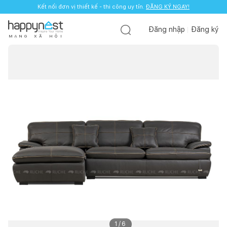
Kết nối đơn vị thiết kế - thi công uy tín.
ĐĂNG KÝ NGAY!
Đăng nhập
Đăng ký
M
Ạ
N
G
X
Ã
H
Ộ
I
1
/
6