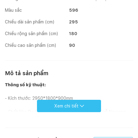
Màu sắc
596
Chiều dài sản phẩm (cm)
295
Chiều rộng sản phẩm (cm)
180
Chiều cao sản phẩm (cm)
90
Mô tả sản phẩm
Thông số kỹ thuật:
- Kích thước: 2950*1800*900mm
Xem chi tiết
- Chất liệu: Da bò Hàn Quốc/ Da bò Italy. Khung gỗ Nawang,
bông mút Hàn Quốc, công nghệ hiện đại
- Mã màu: 24 màu da thật