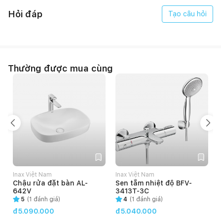
Hỏi đáp
Tạo câu hỏi
Thường được mua cùng
Inax Việt Nam
Inax Việt Nam
Chậu rửa đặt bàn AL-
Sen tắm nhiệt độ BFV-
642V
3413T-3C
5
(
1
đánh giá)
4
(
1
đánh giá)
đ5.090.000
đ5.040.000