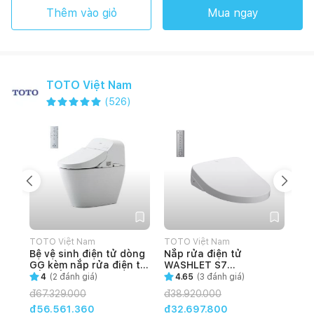
Thêm vào giỏ
Mua ngay
TOTO Việt Nam
(
526
)
TOTO Việt Nam
TOTO Việt Nam
TOT
Bệ vệ sinh điện tử dòng
Nắp rửa điện tử
Se
GG kèm nắp rửa điện tử
WASHLET S7
DM
bồn cầu
(TCF4911Z)
GH
4
(
2
đánh giá)
4.65
(
3
đánh giá)
C971/TCF9433A
đ
67.329.000
đ
38.920.000
đ
1
đ56.561.360
đ32.697.800
đ8