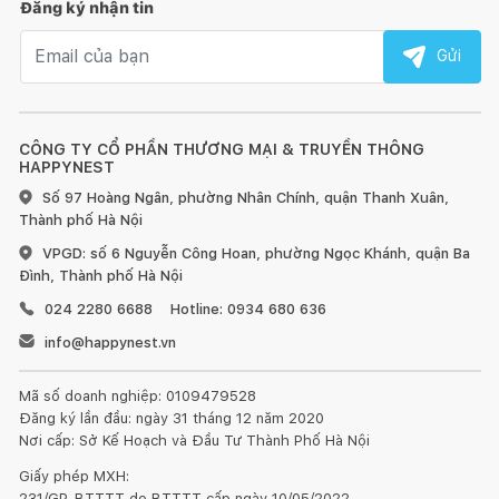
Đăng ký nhận tin
Email nhận tin
Gửi
CÔNG TY CỔ PHẦN THƯƠNG MẠI & TRUYỀN THÔNG
HAPPYNEST
Số 97 Hoàng Ngân, phường Nhân Chính, quận Thanh Xuân,
Thành phố Hà Nội
VPGD: số 6 Nguyễn Công Hoan, phường Ngọc Khánh, quận Ba
Đình, Thành phố Hà Nội
024 2280 6688
Hotline: 0934 680 636
info@happynest.vn
Mã số doanh nghiệp: 0109479528
Đăng ký lần đầu: ngày 31 tháng 12 năm 2020
Nơi cấp: Sở Kế Hoạch và Đầu Tư Thành Phố Hà Nội
Giấy phép MXH:
231/GP-BTTTT do BTTTT cấp ngày 10/05/2022