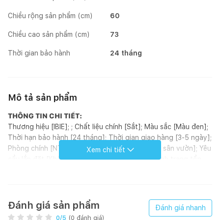
Chiều rộng sản phẩm (cm)
60
Chiều cao sản phẩm (cm)
73
Thời gian bảo hành
24 tháng
Mô tả sản phẩm
THÔNG TIN CHI TIẾT:
Thương hiệu [IBIE]; ; Chất liệu chính [Sắt]; Màu sắc [Màu đen];
Thời hạn bảo hành [24 tháng]; Thời gian giao hàng [3-5 ngày];
Phòng chính [NT café]; Phòng khác [Ban công, sân vườn]; Yêu
Xem chi tiết
cầu lắp đặt [Không]; Bộ sưu tập [Bộ Venice]; Tình trạng tồn
kho [Có sẵn]; Phong cách [Retro]; Hoàn thiện [Sơn tĩnh điện];
Kích thước (mm) [600 x 600 x 735]; Loại sản phẩm [Bàn]; Xuất
xứ [Việt Nam]; ; Đơn vị tính [Bộ]; Kiểu dáng [Hình vuông];
GIỚI THIỆU SẢN PHẨM:
Đánh giá sản phẩm
Đánh giá nhanh
Bộ bàn café Shefield mặt vuông được làm từ chất liệu chính là
0
/5
(
0
đánh giá)