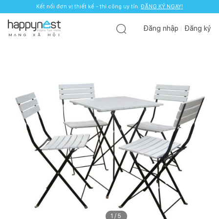
Kết nối đơn vị thiết kế - thi công uy tín.
ĐĂNG KÝ NGAY!
Đăng nhập
Đăng ký
M
Ạ
N
G
X
Ã
H
Ộ
I
1
/
5