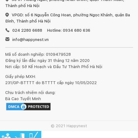
1. Đối với đồ gỗ trong nhà:
Thành phố Hà Nội
VPGD: số 6 Nguyễn Công Hoan, phường Ngọc Khánh, quận Ba
Đình, Thành phố Hà Nội
024 2280 6688
Hotline: 0934 680 636
info@happynest.vn
Tránh để đồ quá nóng hoặc quá lạnh trực tiếp lên bề mặt
gỗ, hãy dùng miếng lót bên dưới.
Mã số doanh nghiệp: 0109479528
Đăng ký lần đầu: ngày 31 tháng 12 năm 2020
Sử dụng vải khô để làm sạch bề mặt gỗ ngay khi bị bẩn.
Nơi cấp: Sở Kế Hoạch và Đầu Tư Thành Phố Hà Nội
Giấy phép MXH:
Đối với đồ nội thất làm từ gỗ, chúng tôi khuyến nghị nên
231/GP-BTTTT do BTTTT cấp ngày 10/05/2022
dùng sáp và xi bóng gỗ để chà sạch và làm mới ít nhất 6 tháng
một lần.
Chịu trách nhiệm nội dung:
Bà Cao Tuyết Minh
Đồ nội thất bằng gỗ sẽ có sự khác nhau về vân gỗ hoặc
những tì vết tự nhiên mà không làm ảnh hưởng đến chất lượng
và tính thẩm mỹ của sản phẩm.
© 2021 Happynest