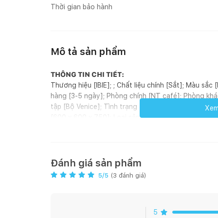
Thời gian bảo hành
Mô tả sản phẩm
THÔNG TIN CHI TIẾT:
Thương hiệu [IBIE]; ; Chất liệu chính [Sắt]; Màu sắc
hàng [3-5 ngày]; Phòng chính [NT café]; Phòng khá
tập [Bộ Venice]; Tình trạng tồn kho [Có sẵn]; Phong
Xem 
[600 x 600 x 750]; Loại sản phẩm [Bàn]; Xuất xứ [Việ
GIỚI THIỆU SẢN PHẨM:
Bàn café Ambra được làm từ chất liệu chính là sắt ốn
không sợ bong tróc. Sản phẩm có kích thước 600 x 
như bàn, ghế, kệ … được thiết kế đồng bộ, với nhi
Đánh giá sản phẩm
lựa chọn và phối hợp theo nhu cầu. Bàn café Ambra
5
/5
(
3
đánh giá)
gợi nhớ vẻ đẹp kiểu Ý phóng khoáng, mạnh mẽ nhưng 
bộ sưu tập này không bao giờ lỗi mốt và đặc biệt đư
Ambra có thể đặt tại phòng ăn hoặc ban công, sân
5
gian thiết kế.