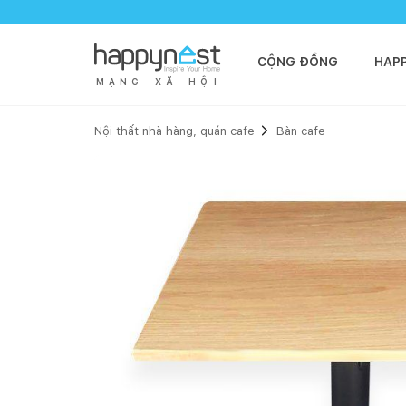
CỘNG ĐỒNG
HAP
M
Ạ
N
G
X
Ã
H
Ộ
I
Nội thất nhà hàng, quán cafe
Bàn cafe