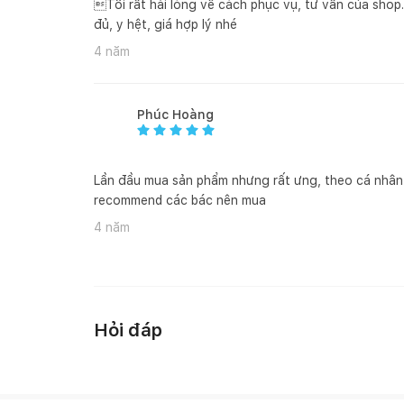
HƯỚNG DẪN SỬ DỤNG, BẢO QUẢN:
Tôi rất hài lòng về cách phục vụ, tư vấn của shop
1. Đối với đồ gỗ trong nhà:
đủ, y hệt, giá hợp lý nhé
4 năm
Phúc Hoàng
Tránh để đồ quá nóng hoặc quá lạnh trực tiếp lê
Lần đầu mua sản phẩm nhưng rất ưng, theo cá nhân m
Sử dụng vải khô để làm sạch bề mặt gỗ ngay khi b
recommend các bác nên mua
Đối với đồ nội thất làm từ gỗ, chúng tôi khuyến 
4 năm
nhất 6 tháng một lần.
Đồ nội thất bằng gỗ sẽ có sự khác nhau về vân 
đến chất lượng và tính thẩm mỹ của sản phẩm.
Hỏi đáp