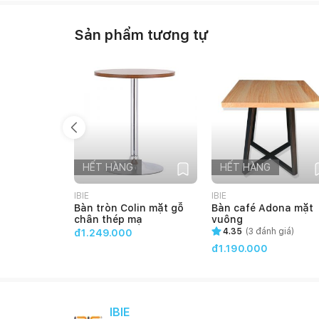
Sản phẩm tương tự
HẾT HÀNG
HẾT HÀNG
IBIE
IBIE
Bàn tròn Colin mặt gỗ
Bàn café Adona mặt
chân thép mạ
vuông
4.35
(
3
đánh giá)
đ1.249.000
đ1.190.000
IBIE