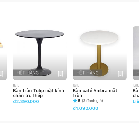
HẾT HÀNG
HẾT HÀNG
IBIE
IBIE
IBI
Bàn tròn Tulip mặt kính
Bàn café Ambra mặt
Bà
chân trụ thép
tròn
ch
5
(
3
đánh giá)
đ2.390.000
Li
đ1.090.000