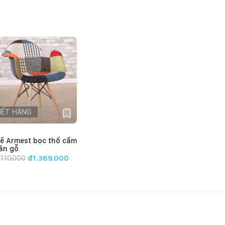
HẾT HÀNG
E
ế Armest bọc thổ cẩm
ân gỗ
.110.000
đ1.369.000