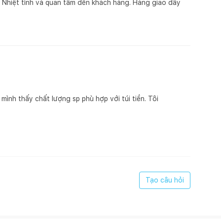
. Nhiệt tình và quan tâm đến khách hàng. Hàng giao đầy
n bề mặt gỗ, hãy dùng miếng lót bên dưới.
ình thấy chất lượng sp phù hợp với túi tiền. Tôi
ị bẩn.
nghị nên dùng sáp và xi bóng gỗ để chà sạch và làm mới ít
gỗ hoặc những tì vết tự nhiên mà không làm ảnh hưởng
Tạo câu hỏi