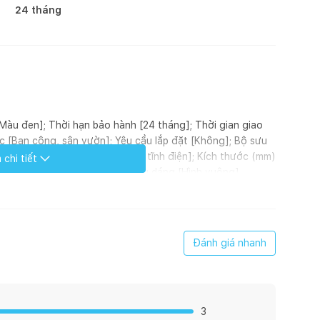
24 tháng
 [Màu đen]; Thời hạn bảo hành [24 tháng]; Thời gian giao
c [Ban công, sân vườn]; Yêu cầu lắp đặt [Không]; Bộ sưu
 cách [Retro]; Hoàn thiện [Sơn tĩnh điện]; Kích thước (mm)
chi tiết
t Nam]; ; Đơn vị tính [Cái]; Kiểu dáng [Hình vuông]
g phi 76, 1.2 ly sơn tĩnh điện cao cấp, sử dụng lâu bền,
600 x 750mm, thuộc bộ sưu tập Venice gồm nhiều loại
ều tùy chọn về màu sắc, mặt bàn… giúp người dùng dễ dàng
Đánh giá nhanh
 được thiết kế theo phong cách Retro của thập niên 50,
cũng đầy tinh tế của vùng Địa Trung Hải. Chính vì thế,
ợc yêu thích bởi các bạn trẻ và quán café. Bàn café
 vườn đều được, tùy thuộc vào mục đích sử dụng và không
3