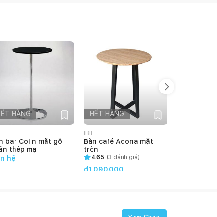
HẾT HÀNG
HẾT HÀNG
HẾT HÀN
E
IBIE
IBIE
n bar Colin mặt gỗ
Bàn café Adona mặt
Bàn Tolix s
ân thép mạ
tròn
điện
4.65
(
3
đánh giá)
ên hệ
đ2.390.00
đ1.090.000