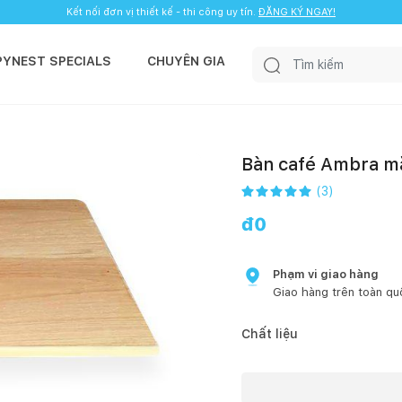
Kết nối đơn vị thiết kế - thi công uy tín.
ĐĂNG KÝ NGAY!
PYNEST SPECIALS
CHUYÊN GIA
Bàn café Ambra m
(
3
)
đ
0
Phạm vi giao hàng
Giao hàng trên toàn qu
Chất liệu