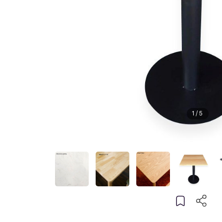
1
/
5